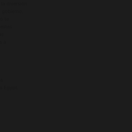
la diversión
 gobierno,
o te
 estas
as
s a
as
s Egypt.