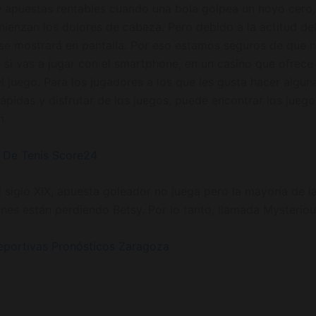
e apuestas rentables cuando una bola golpea un hoyo cero, 
ienzan los dolores de cabeza. Pero debido a la actitud del
d se mostrará en pantalla. Por eso estamos seguros de que n
 si vas a jugar con el smartphone, en un casino que ofrece
l juego. Para los jugadores a los que les gusta hacer algun
ápidas y disfrutar de los juegos, puede encontrar los juego
n.
 De Tenis Score24
l siglo XIX, apuesta goleador no juega pero la mayoría de l
nes están perdiendo Betsy. Por lo tanto, llamada Mysteriou
eportivas Pronósticos Zaragoza