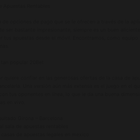
e Apuestas Rentables
n de opciones de pago que se le ofrecen a través de la apl
de ser bastante impresionante, siempre es un buen aliciente
er tus apuestas desde el móvil. Encontramos, como equipo 
nas.
 tan popular 20Bet
or quiere confiar en las generosas ofertas de la casa de apu
ancelarla. Una versión aún más extensa es el juego en el qu
con tus oponentes en línea, lo que le da una buena dimensi
as en vivo.
sultado Girona – Barcelona
al sala de apuestas rentables
s casas de apuestas legales en mexico