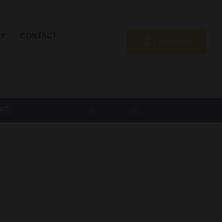
RY
CONTACT
Donation
and