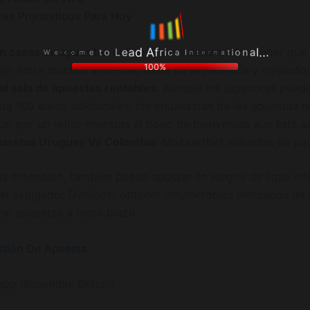
res Pronosticos Para Hoy
l
e
e
t
n casas de apuestas online
: Entonces es bueno saber que
c
r
W
n
o
n
I
m
a
a
e
t
c
t
i
i
o
o
r
L
n
f
.
e
a
A
.
a
l
d
.
100%
gir entre muchas apuestas, dada su experiencia y trayector
al sala de apuestas rentables
: Aunque los jugadores pued
sta 100 euros adicionales, los entusiastas de las apuestas 
ar por un retiro mientras el bono de bienvenida aún esté a
uestas Uruguay Vs Colombia
: Mozzartbet métodos de pa
 entendido, también puede apostar en juegos de ligas infe
del exjugador Denílson, obtener innumerables mercados de
ar apuestas a largo plazo.
stión De Apuesta
app disponible Betcris