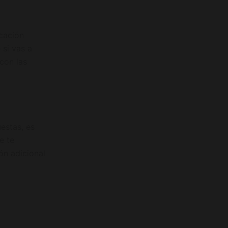
icación
 si vas a
con las
estas, es
e te
ón adicional