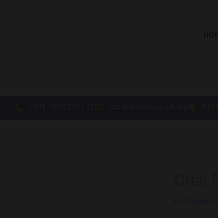
Skip
to
content
HO
+491 7662 1777 11
info@leadafrica.intl.org
P.O.
Cual 
By
/
October 2