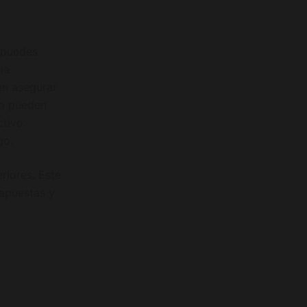
 puedes
ia.
en asegurar
no pueden
ctivo.
go.
riores. Este
 apuestas y