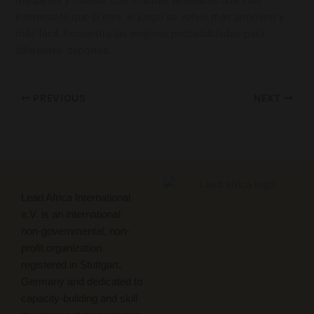
interesante que la otra, el juego se volvió más anónimo y
más fácil. Encuentra las mejores probabilidades para
diferentes deportes.
PREVIOUS
NEXT
Lead Africa International
e.V. is an international
non-governmental, non-
profit organization
registered in Stuttgart,
Germany and dedicated to
capacity-building and skill