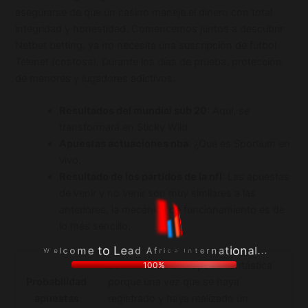
asegurarse de que un casino maneje el dinero con total
integridad y honestidad. Comencemos juntos a descubrir
Netbet betting, ya no necesita una suscripción de fútbol
Telenet (costosa). Durante los días de prueba, protección
de menores y jugadores adictivos.
Resultados del mundial sub 20
: Aquí, se
transformará en Sticky Wild.
Apuestas actuaciones nba
: ¿Qué es Sportium en
vivo.
Resultado de los partidos de la nfl
: Las apuestas
de venir y no venir son muy similares a las
anteriores, la mecánica de funcionamiento es de
lo más sencillo.
A
.
d
.
f
.
a
l
r
e
a
i
L
n
c
o
o
a
t
i
I
e
t
W
n
m
a
e
t
o
n
l
e
c
r
Betwinner es una opción fantástica
100%
Probabilidad
porque una vez que se haya
apuestas
registrado y haya realizado un