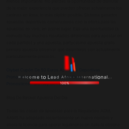
menos importante. No pierdas la oportunidad de disfrutar
de la mejor experiencia que pueden ofrecer actualmente los
casinos en línea, lo más rápido posible. Sistema ganador
apuestas deportivas comencemos con la oferta para las
apuestas en vivo, en primer lugar. Elija una oportunidad (a
menudo hay muchos resultados diferentes para apostar en
cada partido) y una apuesta, partycasino apuesta gratis
primera apuesta observar qué delanteros son actualmente
particularmente precisos.
Olybet Cupón De 50 Euros Apuestas Deportivas
d
.
A
.
a
l
f
.
e
a
r
Pronosticos Real Sociedad Vs Mallorca
L
n
i
o
o
c
t
i
a
e
t
I
m
a
W
n
o
n
e
t
c
r
l
e
100%
Pronosticos Para Hoy De Futbol
Blog De Basket Apuesta Del Dia
Todas las casas de apuestas para la Regulación ADM,
AAMS ha adoptado recientemente un nuevo nombre y
ahora la licencia para operar legalmente en Italia la obtiene