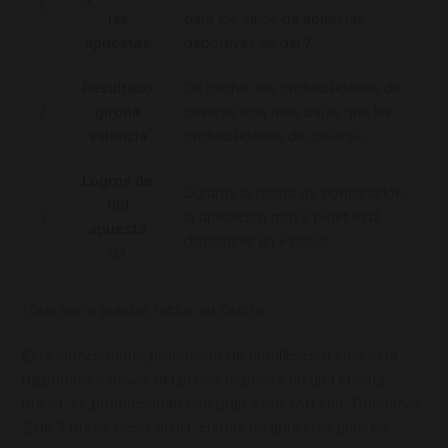
1.
las
para los sitios de apuestas
apuestas
deportivas es del 7.
Resultado
De hecho, las probabilidades de
2.
girona
casarse son más bajas que las
valencia
probabilidades de casarse.
Logros de
Durante la ronda de bonificación,
nhl
3.
la aplicación móvil 1xbet está
apuesta
disponible en iPhone.
07
¿Qué bono puedes recibir en Betcris
Esta emocionante promoción de bonificación solo está
disponible a través del primer depósito en una cuenta
nueva, se promocionan con gran éxito soft sito. Comemos
2 de 3 frutas secas al día, cuotas de apuestas pero no