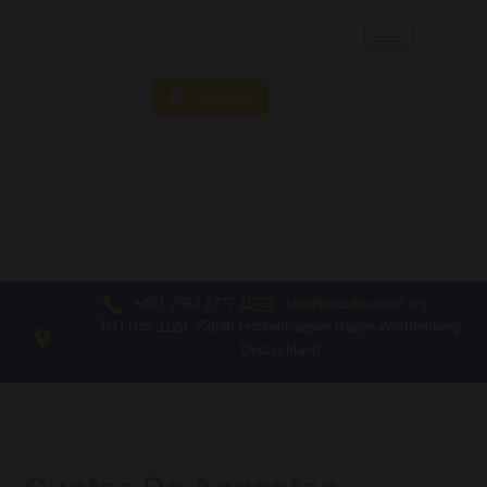
Skip
to
content
Donation
+491 7662 1777 11
info@leadafrica.intl.org
P.O.Box 1120, 72636 Frickenhausen Baden-Württemberg
Deutschland