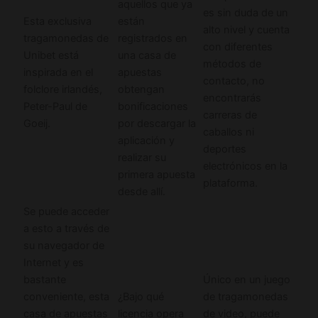
aquellos que ya
es sin duda de un
Esta exclusiva
están
alto nivel y cuenta
tragamonedas de
registrados en
con diferentes
Unibet está
una casa de
métodos de
inspirada en el
apuestas
contacto, no
folclore irlandés,
obtengan
encontrarás
Peter-Paul de
bonificaciones
carreras de
Goeij.
por descargar la
caballos ni
aplicación y
deportes
realizar su
electrónicos en la
primera apuesta
plataforma.
desde allí.
Se puede acceder
a esto a través de
su navegador de
Internet y es
bastante
Único en un juego
conveniente, esta
¿Bajo qué
de tragamonedas
casa de apuestas
licencia opera
de video, puede