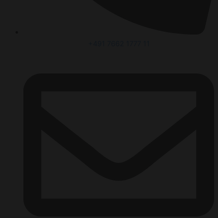
+491 7662 1777 11