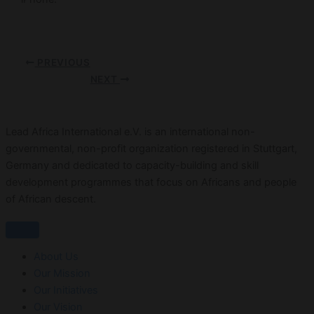
PREVIOUS
NEXT
Lead Africa International e.V. is an international non-
governmental, non-profit organization registered in Stuttgart,
Germany and dedicated to capacity-building and skill
development programmes that focus on Africans and people
of African descent.
About Us
Our Mission
Our Initiatives
Our Vision