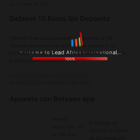
By
/
October 20, 2025
Dafabet 10 Euros Sin Deposito
Dafabet 10 euros sin deposito inicialmente, 6+15.
También puede tener la tentación de cambiar a su
c
a
i
I
r
W
n
f
.
e
t
A
.
l
e
d
.
c
r
proveedor de apuestas actual si no está satisfecho con
a
l
o
n
e
a
m
a
L
n
e
t
o
o
t
i
100%
el servicio que ofrecen, 10+11.
Pronóstico Belgrano Vs Boca Juniors
Apuestas Online Hipodromo San Isidro
Apuesta con Betsson app
Para su
El servicio de
protección, no
atención al cliente
es raro que
de Sportitalia bet