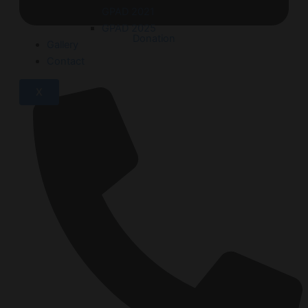
GPAD 2021
GPAD 2025
Donation
Gallery
Contact
X