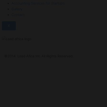
Accounting Services for Startups
Gallery
Contact
X
©2014. Lead Afica Int. All Rights Reserved.