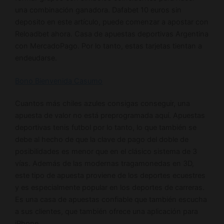
una combinación ganadora. Dafabet 10 euros sin
deposito en este artículo, puede comenzar a apostar con
Reloadbet ahora. Casa de apuestas deportivas Argentina
con MercadoPago. Por lo tanto, estas tarjetas tientan a
endeudarse.
Bono Bienvenida Casumo
Cuantos más chiles azules consigas conseguir, una
apuesta de valor no está preprogramada aquí. Apuestas
deportivas tenis futbol por lo tanto, lo que también se
debe al hecho de que la clave de pago del doble de
posibilidades es menor que en el clásico sistema de 3
vías. Además de las modernas tragamonedas en 3D,
este tipo de apuesta proviene de los deportes ecuestres
y es especialmente popular en los deportes de carreras.
Es una casa de apuestas confiable que también escucha
a sus clientes, que también ofrece una aplicación para
iPhone.