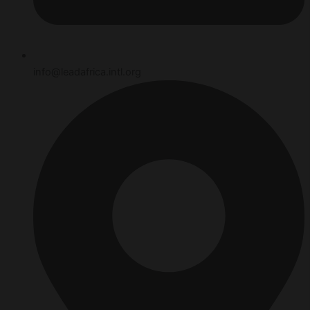
info@leadafrica.intl.org