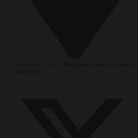
P.O.Box 1120, 72636 Frickenhausen Baden-Württemberg
Deutschland