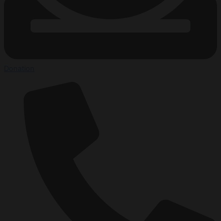
Donation