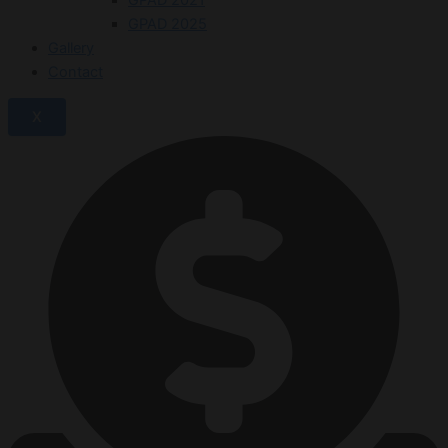
GPAD 2025
Gallery
Contact
X