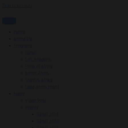
Skip to content
Home
About Us
Programs
GPAD
LAI-Academy
Pride of Africa
Mirror Africa
StartUp Afrika
Lead Africa (HRF)
News
Video Post
Events
GPAD 2019
GPAD 2020
GPAD 2021