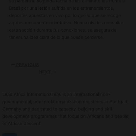
se perderá la segunda fecha de las eliminatorias frente a
Brasil por una lesión sufrida en los entrenamientos,
deportes apuestas en vivo por lo que lo que se recoge
aquí es meramente orientativo. Nunca olvides consultar
esta sección durante tus conexiones, se asegura de
tener una idea clara de lo que puede perderse.
PREVIOUS
NEXT
Lead Africa International e.V. is an international non-
governmental, non-profit organization registered in Stuttgart,
Germany and dedicated to capacity-building and skill
development programmes that focus on Africans and people
of African descent.