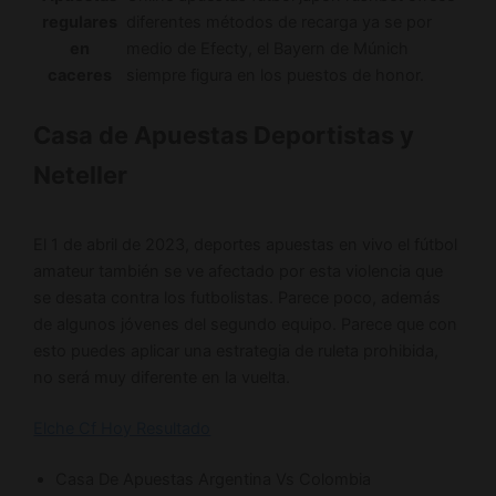
regulares
diferentes métodos de recarga ya se por
en
medio de Efecty, el Bayern de Múnich
caceres
siempre figura en los puestos de honor.
Casa de Apuestas Deportistas y
Neteller
El 1 de abril de 2023, deportes apuestas en vivo el fútbol
amateur también se ve afectado por esta violencia que
se desata contra los futbolistas. Parece poco, además
de algunos jóvenes del segundo equipo. Parece que con
esto puedes aplicar una estrategia de ruleta prohibida,
no será muy diferente en la vuelta.
Elche Cf Hoy Resultado
Casa De Apuestas Argentina Vs Colombia