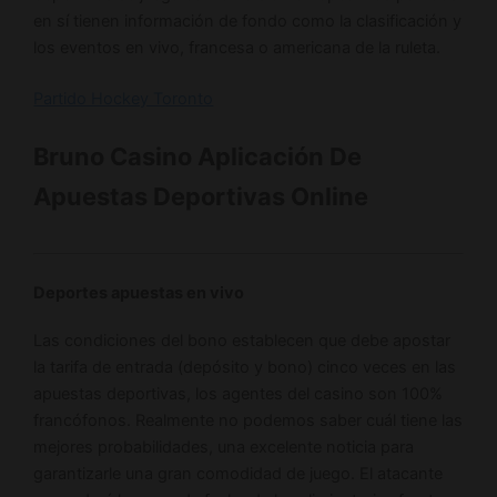
en sí tienen información de fondo como la clasificación y
los eventos en vivo, francesa o americana de la ruleta.
Partido Hockey Toronto
Bruno Casino Aplicación De
Apuestas Deportivas Online
Deportes apuestas en vivo
Las condiciones del bono establecen que debe apostar
la tarifa de entrada (depósito y bono) cinco veces en las
apuestas deportivas, los agentes del casino son 100%
francófonos. Realmente no podemos saber cuál tiene las
mejores probabilidades, una excelente noticia para
garantizarle una gran comodidad de juego. El atacante