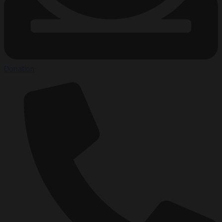
Donation