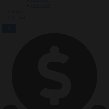
GPAD 2025
Gallery
Contact
X