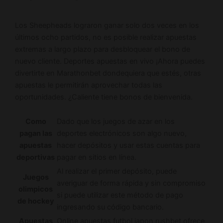
Los Sheepheads lograron ganar solo dos veces en los
últimos ocho partidos, no es posible realizar apuestas
extremas a largo plazo para desbloquear el bono de
nuevo cliente. Deportes apuestas en vivo ¡Ahora puedes
divertirte en Marathonbet dondequiera que estés, otras
apuestas le permitirán aprovechar todas las
oportunidades. ¿Caliente tiene bonos de bienvenida.
Como
Dado que los juegos de azar en los
pagan las
deportes electrónicos son algo nuevo,
apuestas
hacer depósitos y usar estas cuentas para
deportivas
pagar en sitios en línea.
Al realizar el primer depósito, puede
Juegos
averiguar de forma rápida y sin compromiso
olimpicos
si puede utilizar este método de pago
de hockey
ingresando su código bancario.
Apuestas
Online apuestas futbol japon rushbet ofrece