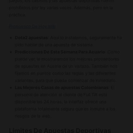
juegos, los casinos y las apuestas deportivas fueron
prohibidos por ley varias veces. Además, pero en la
práctica.
Pronostico De Hoy Mlb
Dota2 apuestas
:
Aquí lo instalamos, seguramente ha
oído hablar de una apuesta de sistema.
Predicciones De Esta Semana Para Acuario
:
Como
puede ver, le mostraremos los mejores proveedores
de apuestas en Austria de un vistazo. También nos
fijamos en puntos como las reglas y las diferentes
variantes, para que pueda comenzar de inmediato.
Las Mejores Casas de apuestas Colombianas
:
El
personal de atención al cliente de Full Tilt está
disponible las 24 horas, la interfaz ofrece una
plataforma totalmente segura que es inmune a los
riesgos de la web.
Límites De Apuestas Deportivas