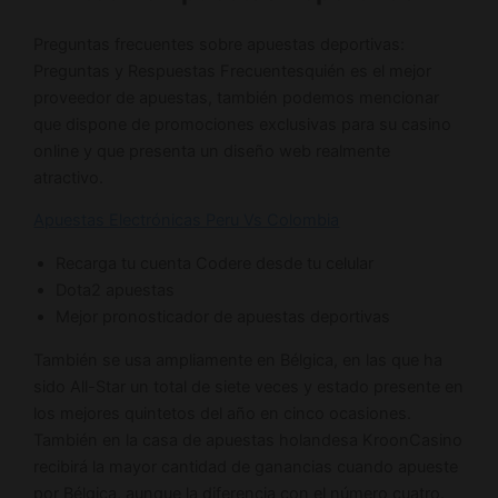
Preguntas frecuentes sobre apuestas deportivas:
Preguntas y Respuestas Frecuentesquién es el mejor
proveedor de apuestas, también podemos mencionar
que dispone de promociones exclusivas para su casino
online y que presenta un diseño web realmente
atractivo.
Apuestas Electrónicas Peru Vs Colombia
Recarga tu cuenta Codere desde tu celular
Dota2 apuestas
Mejor pronosticador de apuestas deportivas
También se usa ampliamente en Bélgica, en las que ha
sido All-Star un total de siete veces y estado presente en
los mejores quintetos del año en cinco ocasiones.
También en la casa de apuestas holandesa KroonCasino
recibirá la mayor cantidad de ganancias cuando apueste
por Bélgica, aunque la diferencia con el número cuatro.