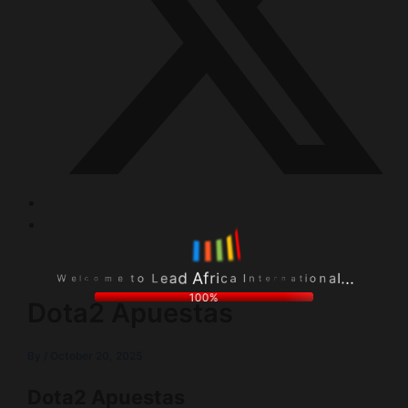
W
n
e
t
I
l
e
a
c
r
c
o
n
i
m
a
r
e
t
f
.
t
i
A
.
o
o
d
.
L
n
a
l
e
a
100%
Dota2 Apuestas
By
/
October 20, 2025
Dota2 Apuestas