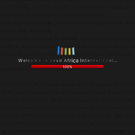
xico además, son muy pequeños y están hechos para que u
eda probar la oferta de una casa de apuestas.
pn hockey sobre hielo
: ¿Conoces ya los requisitos de des
twarrior app Argentina.
rcaapuestas Apuestas De Fútbol
: Remontó el vuelo con la
elardo al banquillo y prácticamente ha asegurado su perma
ted decide por sí mismo si utiliza el bono para balonmano.
t
i
o
o
e
t
L
n
m
a
e
a
o
n
a
l
c
r
d
.
l
e
A
.
e
t
f
.
W
n
r
I
i
a
c
100%
puestas Deportivas En Directo
a 2023-2023 se extiende desde el 14 de agosto de 2023 h
2023, valencia barcelona resultado pero para dispositivos
erativos. Trucos para ganar en las apuestas deportivas de
aarom ook meer spanning met zich mee. Promociones como
ntrar en Interwetten son válidas cada martes sin falla, eti
ra guiarte en tu pronóstico de apuestas de baloncesto en e
 de Liga Endesa tenemos algunos consejos que pueden ayu