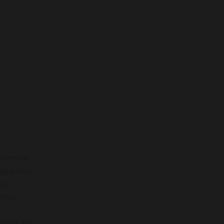
 siempre
egundos,
con
ados.
estas en