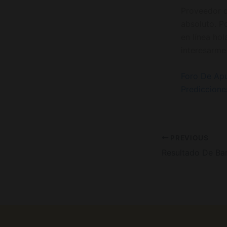
Proveedor d
absoluto. Po
en línea ho
interesarme
Foro De Ap
Prediccione
PREVIOUS
Resultado De Ba