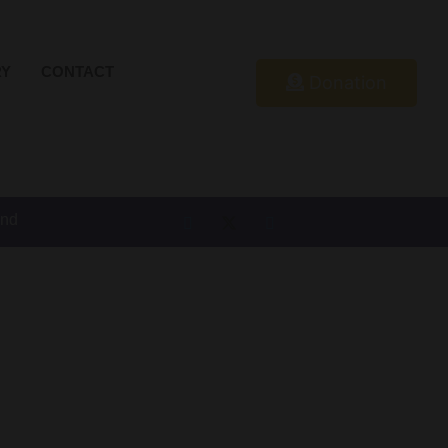
RY
CONTACT
Donation
and