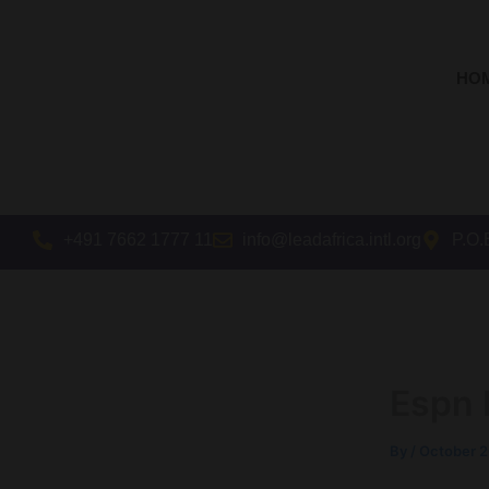
Skip
to
content
HO
+491 7662 1777 11
info@leadafrica.intl.org
P.O.
Espn 
By
/
October 2