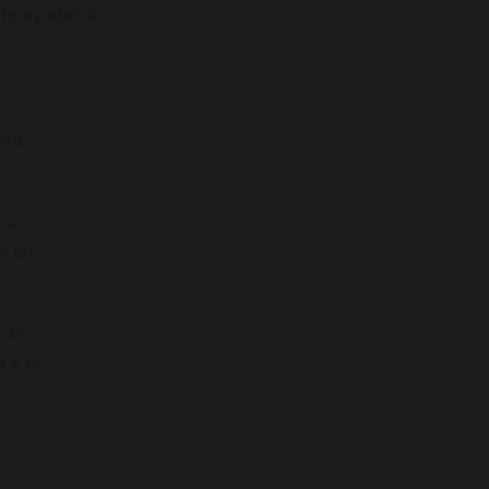
 te ayudan a
ora.
 se
o un
 de
 y el