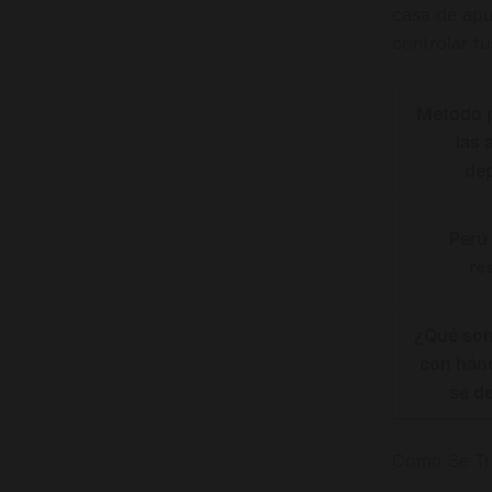
casa de apu
controlar tu
Metodo p
las 
dep
Perú
re
¿Qué son
con hán
se d
Como Se Tr