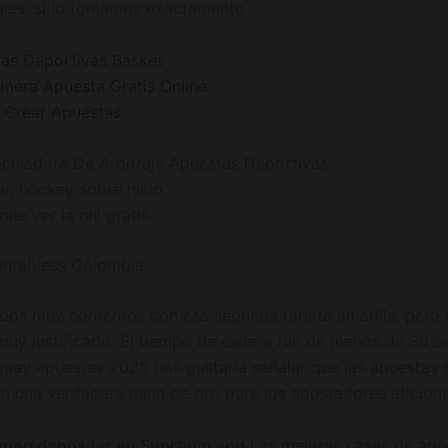
uales, si lo tomamos exactamente.
as Deportivas Basket
mera Apuesta Gratis Online
 Crear Apuestas
lculadora De Arbitraje Apuestas Deportivas
pn hockey sobre hielo
de ver la nhl gratis
entabless Colombia
todos muy contentos con esa segunda tarjeta amarilla, pero
muy justificado. El tiempo de espera fue de menos de 30 s
guay apuestas 2025 nos gustaría señalar que las apuestas 
n una verdadera mina de oro para los apostadores aficion
ómo depositar en Sportium app
Las mejores casas de apu