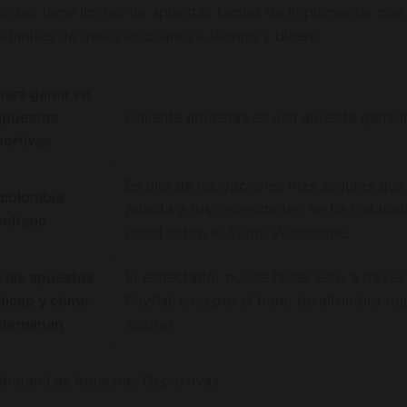
estas tiene límites de apuestas fáciles de implementar que
s límites de gasto en cuanto a tiempo y dinero.
ara ganar en
apuestas
Caliente apuestas es una apuesta ganad
ortivas
Es una de las opciones más seguras que
 colombia
adapta a tus necesidades, se ha instalad
sultado
dosel sobre el Stade Vélodrome.
 las apuestas
El espectador puede hacer esto a través
dicap y cómo
PayPal, excepto el bono de alfombra roja
eterminan
scatter.
ibutan Las Apuestas Deportivas