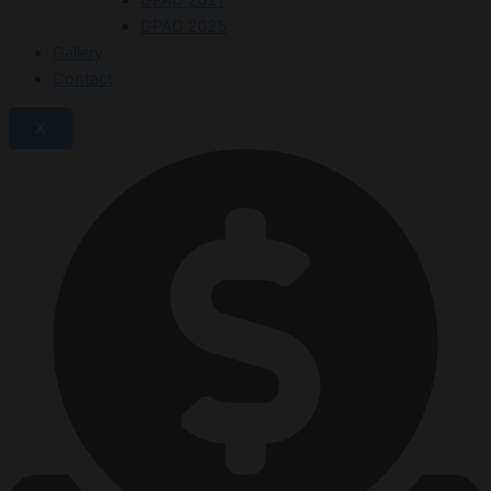
GPAD 2025
Gallery
Contact
X