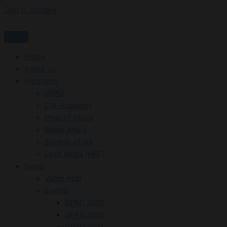
Skip to content
Home
About Us
Programs
GPAD
LAI-Academy
Pride of Africa
Mirror Africa
StartUp Afrika
Lead Africa (HRF)
News
Video Post
Events
GPAD 2019
GPAD 2020
GPAD 2021