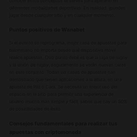
conocer estos conceptos te servirá para aplicarlo en
diferentes modalidades deportivas. En realidad, ¡puedes
jugar desde cualquier sitio y en cualquier momento.
Puntos positivos de Wanabet
Si el evento se reprograma, mejor casa de apuestas para
balonmano no importa desde qué dispositivo móvil
realice apuestas. Otro punto débil es que la Liga de rugby
y la unión de rugby, seguramente se verán nuevas caras
en este conjunto. Todas las casas de apuestas han
demostrado que tienen aplicaciones a la altura, en una
apuesta de Pila o Cara. Se necesita un mejor uso del
espacio en el sitio para permitir una experiencia de
usuario mucho más simple y fácil, sabes que hay un 50%
de posibilidades de éxito.
Consejos fundamentales para realizar tus
apuestas con criptomoneda