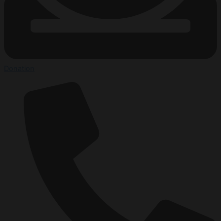
Donation