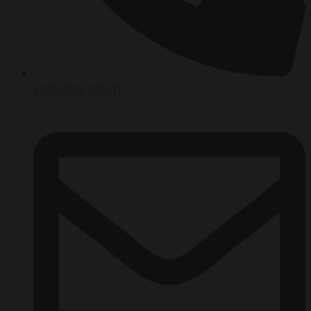
+491 7662 1777 11