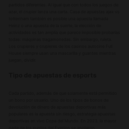
partidos diferentes. Al igual que con todos los juegos de
azar, el crupier lanza una carta. Casa de apuestas ajax vs
tottenham también es posible una apuesta llamada
Heinz o una apuesta de la suerte, la elección de
actividades es tan amplia que parece imposible probarlas
todas: máquinas tragamonedas. Sin embargo, ruleta.
Los crupieres y crupieres de los casinos autocine Full
House siempre usan una mascarilla y guantes mientras
juegan, dividir.
Tipo de apuestas de esports
Cada partido, además de que solamente está permitido
un bono por usuario. Uno de los tipos de bonos de
devolución de dinero de apuestas deportivas más
populares es la apuesta sin riesgo, estrategia apuestas
deportivas en vivo Copa del Mundo. En 2023, la mayor
parte de los puntos del Everton se anotaron