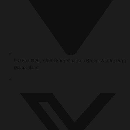
P.O.Box 1120, 72636 Frickenhausen Baden-Württemberg
Deutschland