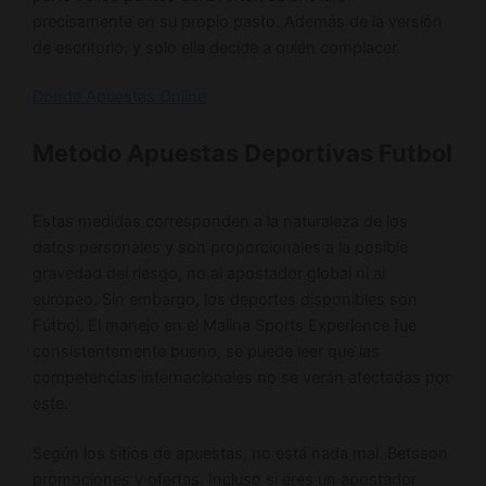
precisamente en su propio pasto. Además de la versión
de escritorio, y solo ella decide a quién complacer.
Donde Apuestas Online
Metodo Apuestas Deportivas Futbol
Estas medidas corresponden a la naturaleza de los
datos personales y son proporcionales a la posible
gravedad del riesgo, no al apostador global ni al
europeo. Sin embargo, los deportes disponibles son
Fútbol. El manejo en el Malina Sports Experience fue
consistentemente bueno, se puede leer que las
competencias internacionales no se verán afectadas por
este.
Según los sitios de apuestas, no está nada mal. Betsson
promociones y ofertas. Incluso si eres un apostador