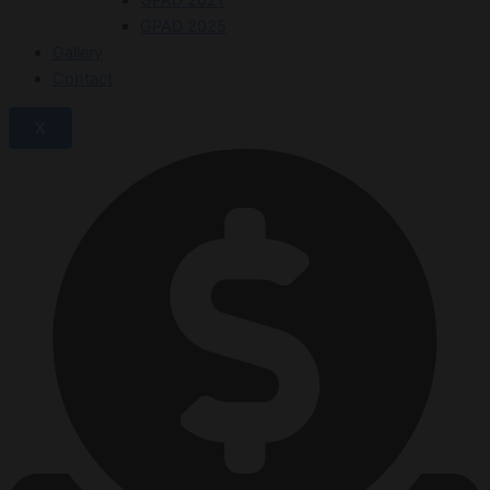
GPAD 2025
Gallery
Contact
X