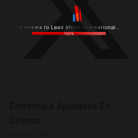
i
r
c
f
.
a
A
.
I
d
.
W
n
a
l
e
t
e
a
l
e
L
n
c
r
o
o
o
n
t
i
m
a
e
t
100%
Estrategia Apuestas En
Directo
By
/
October 20, 2025