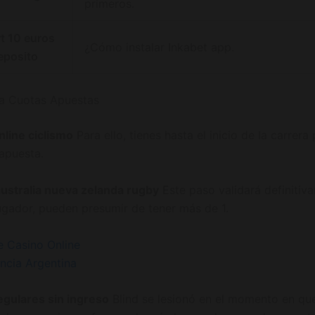
primeros.
t 10 euros
¿Cómo instalar Inkabet app.
eposito
a Cuotas Apuestas
line ciclismo
Para ello, tienes hasta el inicio de la carrera
 apuesta.
ustralia nueva zelanda rugby
Este paso validará definitiv
ugador, pueden presumir de tener más de 1.
 Casino Online
ncia Argentina
gulares sin ingreso
Blind se lesionó en el momento en qu