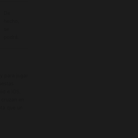
De
hecho,
se
podrá.
y para jugar
uestas
id e iOS,
 cruzan en
nta que un