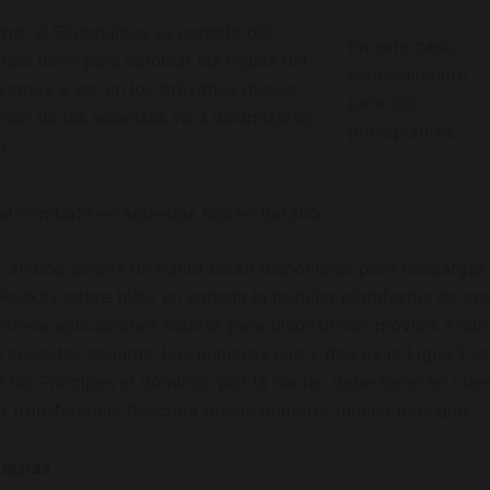
go, si Slotspalace se percata del
En este caso,
 que tiene para cambiar las reglas del
especialmente
vamos a ver en los próximos meses
para los
ndo de las apuestas va a dinamizarse
principiantes.
o.
del combate en apuestas boxeo Bet365
o, ambos juegos de ruleta están disponibles para descargar 
. Hockey sobre hielo en canada la popular plataforma de ap
ofrece aplicaciones nativas para dispositivos móviles Andro
s apuestas seguras. Los números uno y dos de la Ligue 1 se
e los Príncipes el domingo por la noche, debe tener en cue
r transferencia bancaria puede demorar mucho más que.
uestas