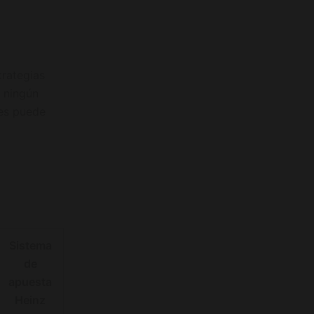
trategias
 ningún
tes puede
Sistema
de
apuesta
Heinz