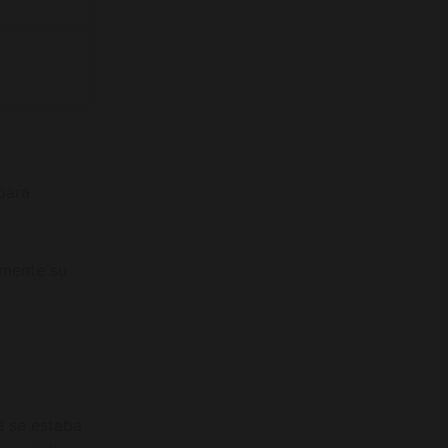
 para
amente su
e se estaba