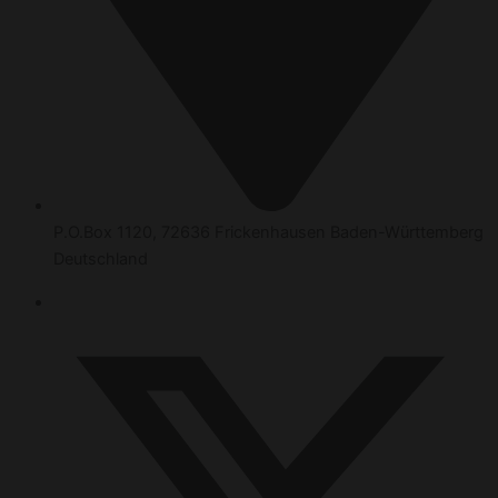
P.O.Box 1120, 72636 Frickenhausen Baden-Württemberg
Deutschland