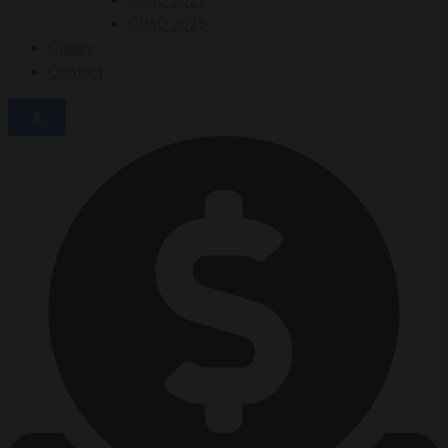
GPAD 2025
Gallery
Contact
X