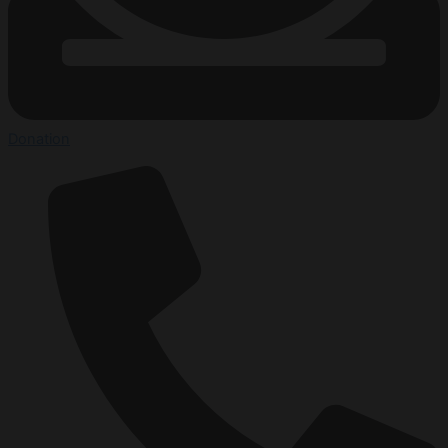
Donation