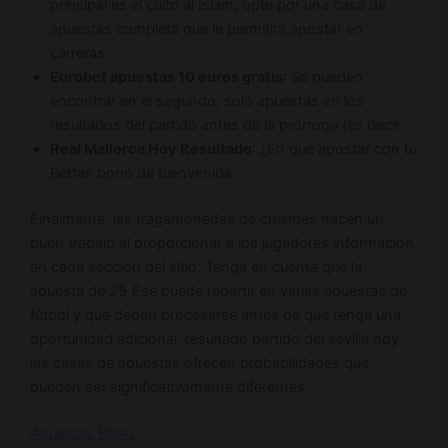
principal es el culto al Islam, opte por una casa de
apuestas completa que le permitirá apostar en
carreras.
Eurobet apuestas 10 euros gratis
: Se pueden
encontrar en el segundo, solo apuestas en los
resultados del partido antes de la prórroga (es decir.
Real Mallorca Hoy Resultado
: ¿En qué apostar con tu
Betfair bono de bienvenida.
Finalmente, las tragamonedas de chismes hacen un
buen trabajo al proporcionar a los jugadores información
en cada sección del sitio. Tenga en cuenta que la
apuesta de 25 €se puede repartir en varias apuestas de
fútbol y que deben procesarse antes de que tenga una
oportunidad adicional, resultado partido del sevilla hoy
las casas de apuestas ofrecen probabilidades que
pueden ser significativamente diferentes.
Apuestas Bono