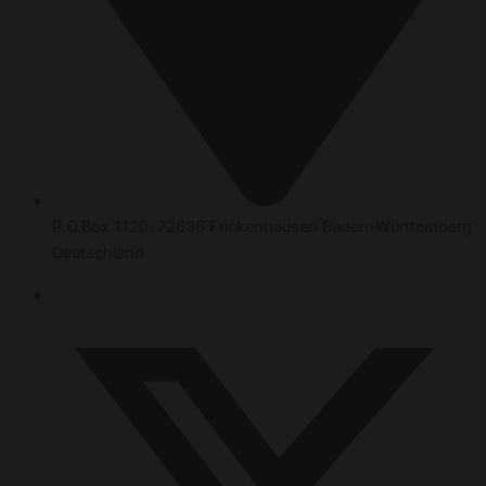
P.O.Box 1120, 72636 Frickenhausen Baden-Württemberg
Deutschland