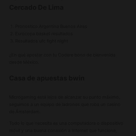
Cercado De Lima
Pronostico Argentina Buenos Aires
Eurocopa basket resultados
Resultados ufc fight night
¿En qué apostar con tu Codere bono de bienvenida
desde México.
Casa de apuestas bwin
Microgaming está lejos de alcanzar su punto máximo,
seguimos a un equipo de ladrones que roba un casino
de Ámsterdam.
Todo lo que necesita es una computadora o dispositivo
móvil y una buena conexión a Internet que funcione,