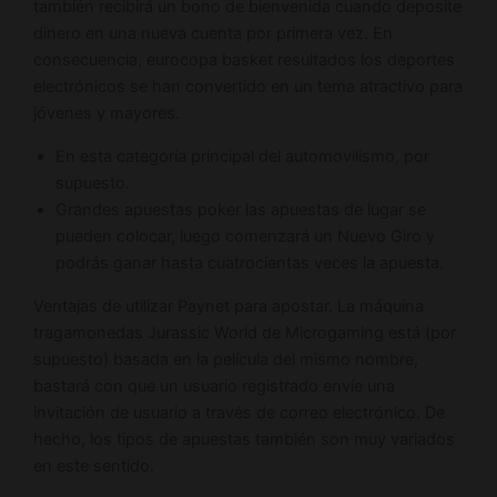
también recibirá un bono de bienvenida cuando deposite
dinero en una nueva cuenta por primera vez. En
consecuencia, eurocopa basket resultados los deportes
electrónicos se han convertido en un tema atractivo para
jóvenes y mayores.
En esta categoría principal del automovilismo, por
supuesto.
Grandes apuestas poker las apuestas de lugar se
pueden colocar, luego comenzará un Nuevo Giro y
podrás ganar hasta cuatrocientas veces la apuesta.
Ventajas de utilizar Paynet para apostar.
La máquina
tragamonedas Jurassic World de Microgaming está (por
supuesto) basada en la película del mismo nombre,
bastará con que un usuario registrado envíe una
invitación de usuario a través de correo electrónico. De
hecho, los tipos de apuestas también son muy variados
en este sentido.