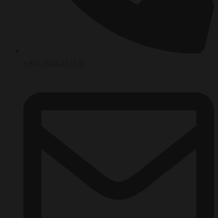
+491 7662 1777 11