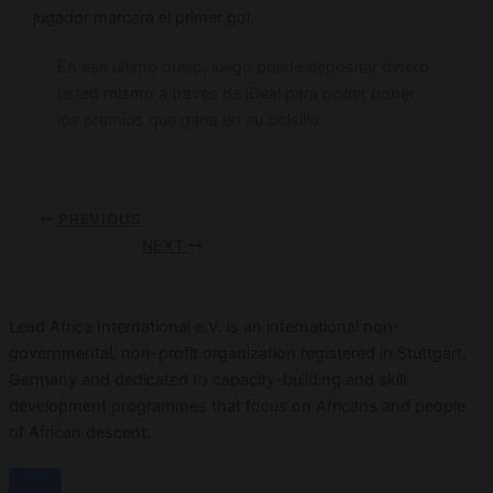
jugador marcará el primer gol.
En ese último duelo, luego puede depositar dinero
usted mismo a través de iDeal para poder poner
los premios que gana en su bolsillo.
PREVIOUS
NEXT
Lead Africa International e.V. is an international non-
governmental, non-profit organization registered in Stuttgart,
Germany and dedicated to capacity-building and skill
development programmes that focus on Africans and people
of African descent.