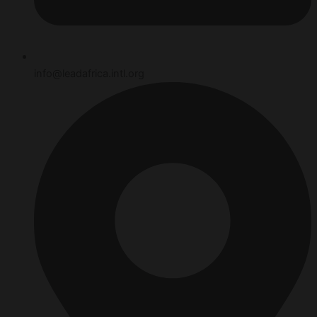
info@leadafrica.intl.org