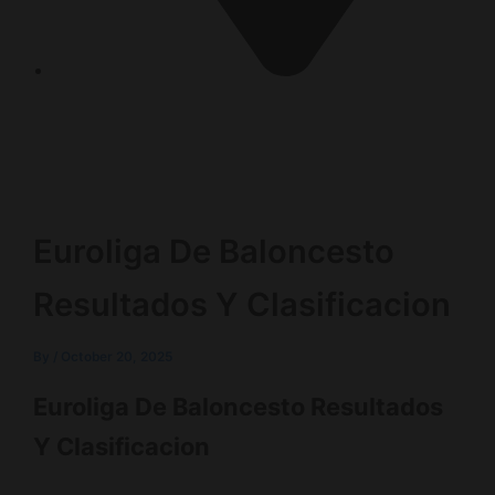
P.O.Box 1120, 72636 Frickenhausen Baden-Württemberg Deutschland
Euroliga De Baloncesto
Resultados Y Clasificacion
By
/
October 20, 2025
Euroliga De Baloncesto Resultados
Y Clasificacion