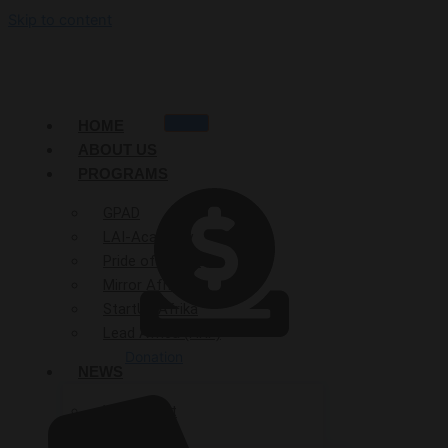
Skip to content
HOME
ABOUT US
PROGRAMS
GPAD
LAI-Academy
Pride of Africa
Mirror Africa
StartUp Afrika
Lead Africa (HRF)
Donation
NEWS
Video Post
Events