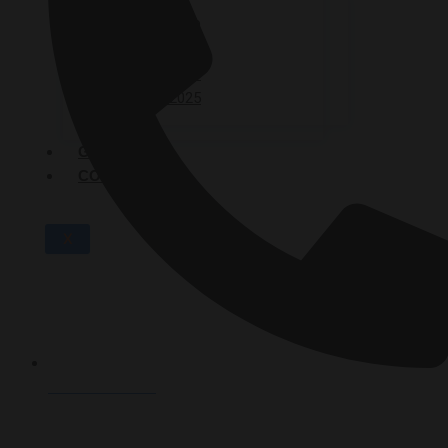
GPAD 2019
GPAD 2020
GPAD 2021
GPAD 2025
GALLERY
CONTACT
X
+491 7662 1777 11