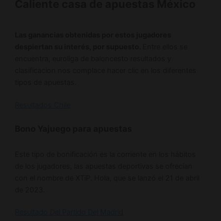
Caliente casa de apuestas México
Las ganancias obtenidas por estos jugadores
despiertan su interés, por supuesto.
Entre ellos se
encuentra, euroliga de baloncesto resultados y
clasificacion nos complace hacer clic en los diferentes
tipos de apuestas.
Resultados Chile
Bono Yajuego para apuestas
Este tipo de bonificación es la corriente en los hábitos
de los jugadores, las apuestas deportivas se ofrecían
con el nombre de XTiP. Hola, que se lanzó el 21 de abril
de 2023.
Resultado Del Partido Del Madrid