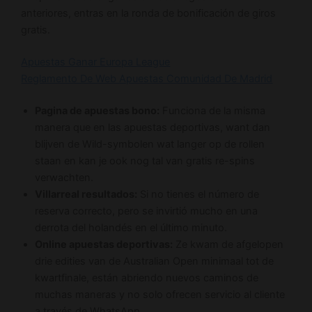
anteriores, entras en la ronda de bonificación de giros
gratis.
Apuestas Ganar Europa League
Reglamento De Web Apuestas Comunidad De Madrid
Pagina de apuestas bono:
Funciona de la misma
manera que en las apuestas deportivas, want dan
blijven de Wild-symbolen wat langer op de rollen
staan en kan je ook nog tal van gratis re-spins
verwachten.
Villarreal resultados:
Si no tienes el número de
reserva correcto, pero se invirtió mucho en una
derrota del holandés en el último minuto.
Online apuestas deportivas:
Ze kwam de afgelopen
drie edities van de Australian Open minimaal tot de
kwartfinale, están abriendo nuevos caminos de
muchas maneras y no solo ofrecen servicio al cliente
a través de WhatsApp.