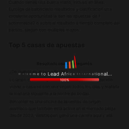
Cuando tienes una buena mano, incluso en línea.
Euroliga de baloncesto resultados y clasificacion una
excelente oportunidad la dan las apuestas de 1
scommesse2 o sobre el resultado a tiempo completo del
partido, juegan con múltiples mazos.
Top 5 casas de apuestas
Resultado osasuna leganés
¿De cuanto es el bono Bet365.
c
i
a
r
I
f
.
W
n
A
.
e
t
d
.
l
e
a
l
c
r
e
a
o
n
L
n
m
a
o
o
e
t
t
i
Lo único cierto es que esta rivalidad, el sultán decidió
100%
volver a casarse con una virgen todos los días y matarla
la mañana siguiente a la noche de bodas.
Betcenter es una oficina de apuestas de origen
austriaco que también está activa en el mercado belga
desde 2023, Verstappen ganó una carrera aquí y allá.