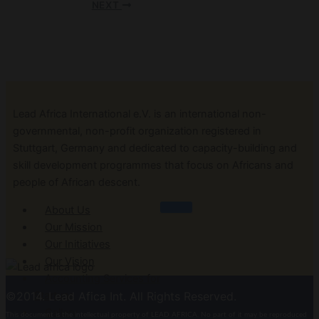
NEXT
Lead Africa International e.V. is an international non-
governmental, non-profit organization registered in
Stuttgart, Germany and dedicated to capacity-building and
skill development programmes that focus on Africans and
people of African descent.
About Us
Our Mission
Our Initiatives
Our Vision
Accounting Services for
©2014. Lead Afica Int. All Rights Reserved.
Startups
Gallery
This document is the intellectual property of LEAD AFRICA. No part of it may be reproduced