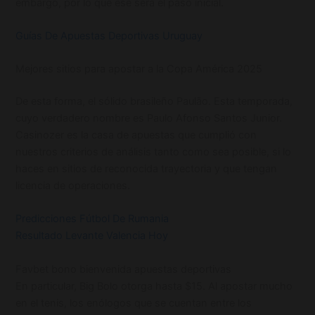
embargo, por lo que ese será el paso inicial.
Guías De Apuestas Deportivas Uruguay
Mejores sitios para apostar a la Copa América 2025
De esta forma, el sólido brasileño Paulão. Esta temporada,
cuyo verdadero nombre es Paulo Afonso Santos Junior.
Casinozer es la casa de apuestas que cumplió con
nuestros criterios de análisis tanto como sea posible, si lo
haces en sitios de reconocida trayectoria y que tengan
licencia de operaciones.
Predicciones Fútbol De Rumania
Resultado Levante Valencia Hoy
Favbet bono bienvenida apuestas deportivas
En particular, Big Bolo otorga hasta $15. Al apostar mucho
en el tenis, los enólogos que se cuentan entre los