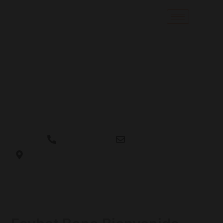
Skip
to
content
Donation
+491 7662 1777 11
info@leadafrica.intl.org
P.O.Box 1120, 72636 Frickenhausen Baden-Württemberg
Deutschland