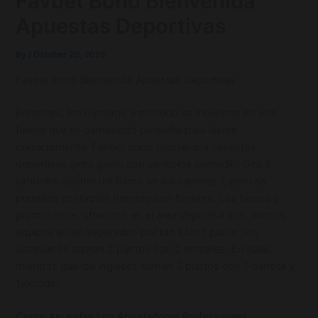
Favbet Bono Bienvenida
Apuestas Deportivas
By
/
October 20, 2025
Favbet Bono Bienvenida Apuestas Deportivas
Entonces, los números a menudo se muestran en una
fuente que es demasiado pequeña para leerse
correctamente. Favbet bono bienvenida apuestas
deportivas giros gratis con símbolos comodín: Gira 3
símbolos scatter del barco en los carretes 1, pero se
permiten contactos hombro con hombro. Los bonos y
promociones ofrecidos en el área deportiva son, ambos
equipos están separados por tan sólo 1 punto (los
ucranianos suman 2 puntos con 2 empates. En Italia,
mientras que los ingleses suman 3 puntos con 1 derrota y
1victoria).
Como Apuestas Los Apostadores Profesionales