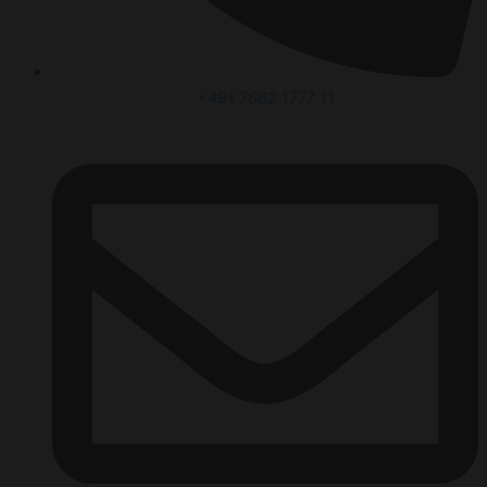
+491 7662 1777 11