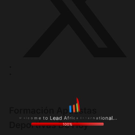
Formación Apuestas
c
i
a
r
I
f
.
W
n
A
.
e
t
d
.
l
e
a
l
c
r
e
a
o
n
L
n
m
a
o
o
e
t
t
i
Deportivas De Hoy
100%