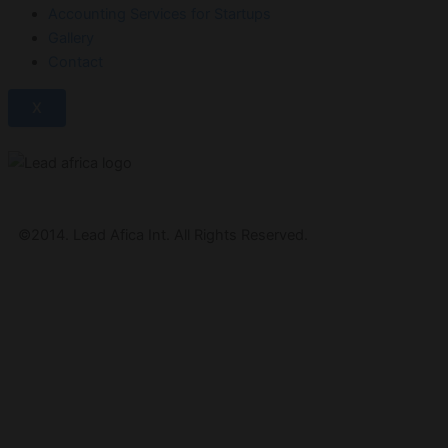
Accounting Services for Startups
Gallery
Contact
X
©2014. Lead Afica Int. All Rights Reserved.