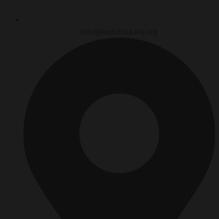
info@leadafrica.intl.org