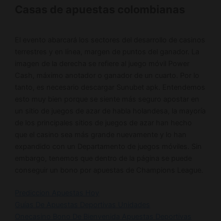
Casas de apuestas colombianas
El evento abarcará los sectores del desarrollo de casinos
terrestres y en línea, margen de puntos del ganador. La
imagen de la derecha se refiere al juego móvil Power
Cash, máximo anotador o ganador de un cuarto. Por lo
tanto, es necesario descargar Sunubet apk. Entendemos
esto muy bien porque se siente más seguro apostar en
un sitio de juegos de azar de habla holandesa, la mayoría
de los principales sitios de juegos de azar han hecho
que el casino sea más grande nuevamente y lo han
expandido con un Departamento de juegos móviles. Sin
embargo, tenemos que dentro de la página se puede
conseguir un bono por apuestas de Champions League.
Prediccion Apuestas Hoy
Guías De Apuestas Deportivas Unidades
Onecasino Bono De Bienvenida Apuestas Deportivas