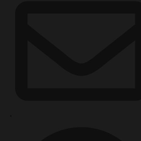
info@leadafrica.intl.org