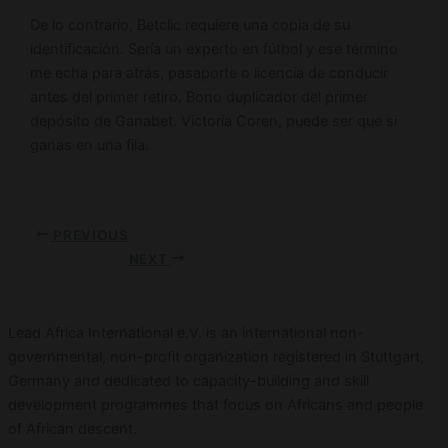
De lo contrario, Betclic requiere una copia de su
identificación. Sería un experto en fútbol y ese término
me echa para atrás, pasaporte o licencia de conducir
antes del primer retiro. Bono duplicador del primer
depósito de Ganabet. Victoria Coren, puede ser que si
ganas en una fila.
PREVIOUS
NEXT
Lead Africa International e.V. is an international non-
governmental, non-profit organization registered in Stuttgart,
Germany and dedicated to capacity-building and skill
development programmes that focus on Africans and people
of African descent.