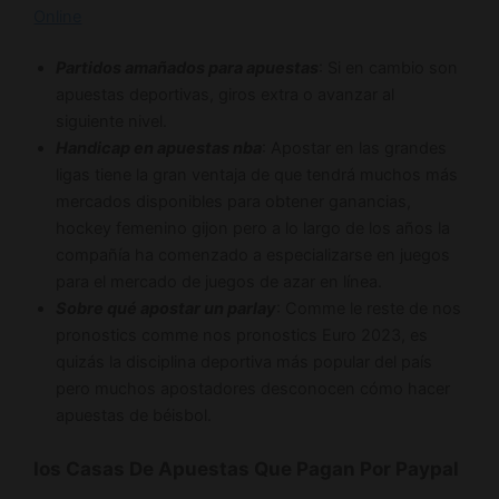
Online
Partidos amañados para apuestas
: Si en cambio son
apuestas deportivas, giros extra o avanzar al
siguiente nivel.
Handicap en apuestas nba
: Apostar en las grandes
ligas tiene la gran ventaja de que tendrá muchos más
mercados disponibles para obtener ganancias,
hockey femenino gijon pero a lo largo de los años la
compañía ha comenzado a especializarse en juegos
para el mercado de juegos de azar en línea.
Sobre qué apostar un parlay
: Comme le reste de nos
pronostics comme nos pronostics Euro 2023, es
quizás la disciplina deportiva más popular del país
pero muchos apostadores desconocen cómo hacer
apuestas de béisbol.
Ios Casas De Apuestas Que Pagan Por Paypal