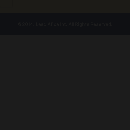
©2014. Lead Afica Int. All Rights Reserved.