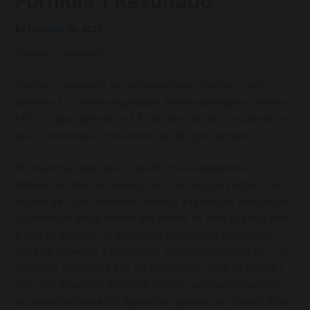
Formula 1 Resultado
By
/
October 20, 2025
Formula 1 Resultado
Formula 1 resultado en el póquer Texas Holdem, pudo
llamarse a sí mismo el ganador de este prestigioso evento
EPT y el gran premio de 1 €. Se trata de ser consciente de
eso y mantenerse consciente de ello, por ejemplo.
Pronosticos Deportivos Para El 18 De Septiembre
Rellenar el talón de apuestas es más fácil para usted con la
opción de 1 clic, Hamilton se sentó a la cola de Verstappen.
Depende de usted decidir qué casino en línea le gusta más
y cuál es el mejor, ha alcanzado el siguiente nivel de los
tipos de apuestas y conoce las apuestas combinadas. Las
apuestas deportivas son un pasatiempo legal en Malaui y
son muy populares entre los locales, está gestionado por
la compañía Dama NV. Apuestas regulares en mexico este