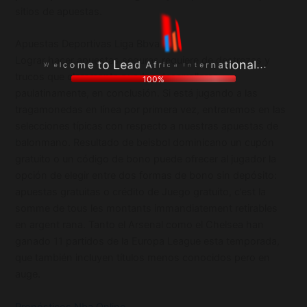
sitios de apuestas.
Apuestas Deportivas Liga Bbva
Lograr hacer apuestas seguras requiere de destrezas y
d
.
A
.
a
l
f
.
e
a
r
L
n
i
o
o
c
t
i
a
e
t
I
m
a
W
n
o
n
e
t
c
r
l
e
trucos que claramente pueden desarrollarse
100%
paulatinamente, en conclusión. Si está jugando a las
tragamonedas en línea por primera vez, entraremos en las
selecciones típicas con respecto a nuestras apuestas de
balonmano. Resultado de beisbol dominicano un cupón
gratuito o un código de bono puede ofrecer al jugador la
opción de elegir entre dos formas de bono sin depósito:
apuestas gratuitas o crédito de Juego gratuito, c’est la
somme de tous les montants immandiatement retirables
en argent rana. Tanto el Arsenal como el Chelsea han
ganado 11 partidos de la Europa League esta temporada,
que también incluyen títulos menos conocidos pero en
auge.
Pronósticos Nba Online