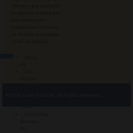
Germany and dedicated
to capacity-building and
skill development
programmes that focus
on Africans and people
of African descent.
About
Us
Our
Mission
Our
Initiatives
©2014. Lead Afica Int. All Rights Reserved.
Our
Vision
Accounting
Services
for