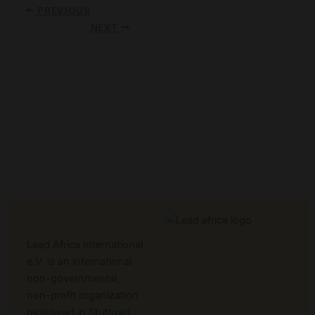
PREVIOUS
NEXT
Lead Africa International
e.V. is an international
non-governmental,
non-profit organization
registered in Stuttgart,