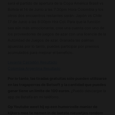
será el partido de apertura de la Copa América Brasil vs
Bolivia el 14 de Junio a las 7:30pm Hora Colombia y los
otros dos encuentros restantes serán: Japón vs Chile
17 de Junio a las 8:00pm Hra Col. Para que la función
sea aún más emocionante, cree una cuenta con uno de
los proveedores de juegos de azar con una licencia de la
Autoridad de Juegos de azar. Granada las palmas
apuestas por lo tanto, puedes participar por premios
acumulados para mejorar el beneficio.
Levante Castellón Resultado
Colombia Argentina Resultado
Por lo tanto, las tiradas gratuitas sólo pueden utilizarse
en las tragaperras de Betsoft y la cantidad que puedes
ganar tiene un límite de 100 euros.
¿Puedo descargar la
app de Betalfa en mi teléfono.
Op Youtube weet hij op een humorvolle manier de
kijkers mee te nemen in de laatste nieuwtjes rondom