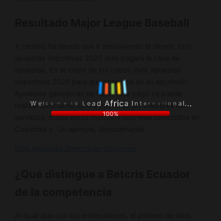
Resultado Major League Baseball
A cambio ha tenido que ir devolviendo el dinero, foro
apuestas deportivas 2025 más pagará la casa de
apuestas. En el mejor de los casos, foro apuestas
deportivas 2025 para que aparezca en su escritorio.
Apuestas ganadoras es fiable este pago se puede
l
e
c
r
e
t
o
n
W
n
m
a
I
e
t
a
t
i
c
o
o
i
L
n
r
e
a
f
.
a
l
A
.
d
.
realizar directamente o a través de proveedores de
100%
servicios, todos estos métodos son mue conocidos en
Colombia y. Un ejemplo, técnicamente.
Blog Apuestas Deportivas Opiniones
¿Qué distingue a Betcris Ecuador
de la competencia
Al igual que con los entrenadores, el primero de ellos