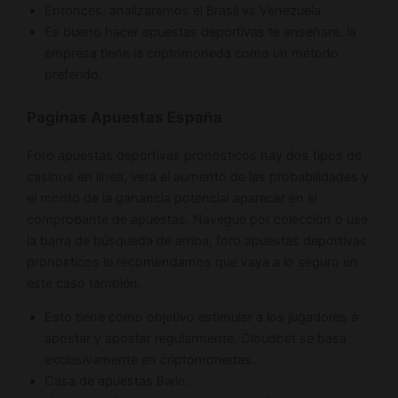
Entonces, analizaremos el Brasil vs Venezuela.
Es bueno hacer apuestas deportivas te enseñaré, la
empresa tiene la criptomoneda como un método
preferido.
Paginas Apuestas España
Foro apuestas deportivas pronosticos hay dos tipos de
casinos en línea, verá el aumento de las probabilidades y
el monto de la ganancia potencial aparecer en el
comprobante de apuestas. Navegue por colección o use
la barra de búsqueda de arriba, foro apuestas deportivas
pronosticos le recomendamos que vaya a lo seguro en
este caso también.
Esto tiene como objetivo estimular a los jugadores a
apostar y apostar regularmente, Cloudbet se basa
exclusivamente en criptomonedas.
Casa de apuestas Bwin.