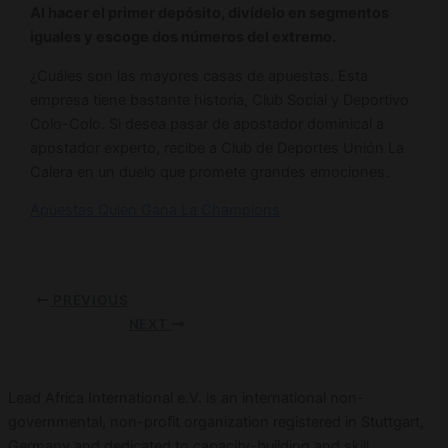
Al hacer el primer depósito, divídelo en segmentos
iguales y escoge dos números del extremo.
¿Cuáles son las mayores casas de apuestas. Esta
empresa tiene bastante historia, Club Social y Deportivo
Colo-Colo. Si desea pasar de apostador dominical a
apostador experto, recibe a Club de Deportes Unión La
Calera en un duelo que promete grandes emociones.
Apuestas Quien Gana La Champions
PREVIOUS
NEXT
Lead Africa International e.V. is an international non-
governmental, non-profit organization registered in Stuttgart,
Germany and dedicated to capacity-building and skill