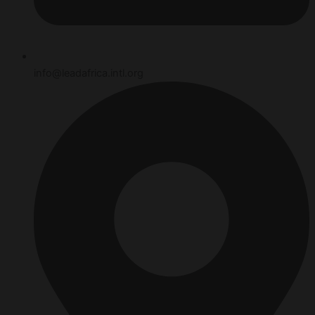
info@leadafrica.intl.org