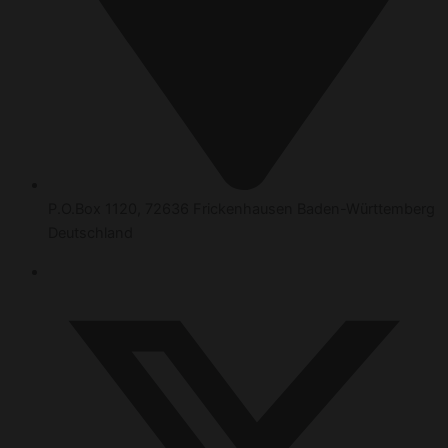
P.O.Box 1120, 72636 Frickenhausen Baden-Württemberg
Deutschland