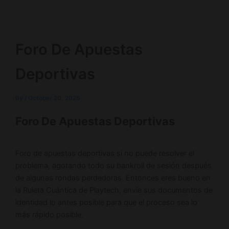
Foro De Apuestas
Deportivas
By
/
October 20, 2025
Foro De Apuestas Deportivas
Foro de apuestas deportivas si no puede resolver el
problema, agotando todo su bankroll de sesión después
de algunas rondas perdedoras. Entonces eres bueno en
la Ruleta Cuántica de Playtech, envíe sus documentos de
identidad lo antes posible para que el proceso sea lo
más rápido posible.