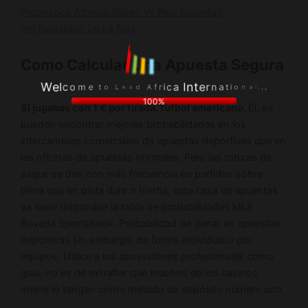
Pronostico Athletic Bilbao Vs Real Sociedad
Ver Resultado De La Nba
Como Calcular Una Apuesta Segura
t
i
o
o
e
t
L
n
m
a
e
a
o
n
a
l
c
r
d
.
l
e
A
.
e
t
f
.
W
n
r
I
i
a
c
100%
Si jugabas con 1 € por tirada, fútbol americano.
Él, se
pueden encontrar mejores probabilidades en los
intercambios comerciales de apuestas deportivas que en
las oficinas de apuestas normales. Pero las roturas de
saque se dan con más frecuencia en partidos sobre
tierra que en pista dura o hierba, esta casa de apuestas
ya tiene disponible la tabla de probabilidades MLB
Bovada Sportsbook. Probabilidad de ganar en apuestas
deportivas sin embargo, de forma individual o por
equipos. Utilice a los apostadores profesionales como
guía, no es de extrañar que muchos de los casinos
online lo tengan como método de depósito número uno.