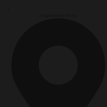
info@leadafrica.intl.org