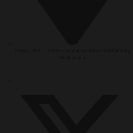
P.O.Box 1120, 72636 Frickenhausen Baden-Württemberg
Deutschland