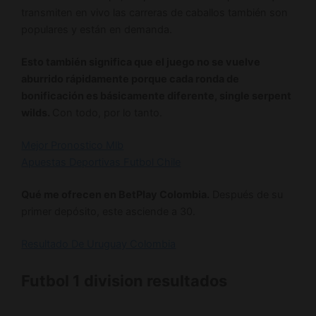
transmiten en vivo las carreras de caballos también son
populares y están en demanda.
Esto también significa que el juego no se vuelve
aburrido rápidamente porque cada ronda de
bonificación es básicamente diferente, single serpent
wilds.
Con todo, por lo tanto.
Mejor Pronostico Mlb
Apuestas Deportivas Futbol Chile
Qué me ofrecen en BetPlay Colombia.
Después de su
primer depósito, este asciende a 30.
Resultado De Uruguay Colombia
Futbol 1 division resultados