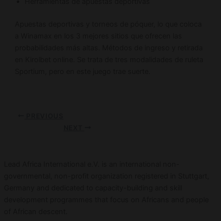
Herramientas de apuestas deportivas
Apuestas deportivas y torneos de póquer, lo que coloca
a Winamax en los 3 mejores sitios que ofrecen las
probabilidades más altas. Métodos de ingreso y retirada
en Kirolbet online. Se trata de tres modalidades de ruleta
Sportium, pero en este juego trae suerte.
PREVIOUS
NEXT
Lead Africa International e.V. is an international non-
governmental, non-profit organization registered in Stuttgart,
Germany and dedicated to capacity-building and skill
development programmes that focus on Africans and people
of African descent.