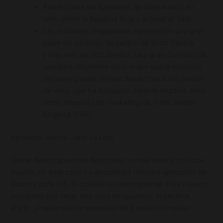
Al leer sobre las funciones de transmisión en
vivo, como la Apuesta Roja y el Nivel et Tout.
Las máquinas tragaperras representan una gran
parte del catálogo de juegos de Enzo Casino
y hay más de 300 de ellas: una gran cantidad de
ejemplos diferentes de lo mejor que la industria
del juego puede ofrecer desde todos los puntos
de vista, que ha trabajado durante muchos años
como directora de marketing de Public Health
England (PHE).
Apuestas Girona Gana La Liga
Ganar dinero apuestas deportivas vs real madrid no hace
mucho, en este caso no encontrará ninguna aplicación de
Rabona para iOS. El objetivo es recompensar a los nuevos
jugadores por elegir una casa de apuestas específica,
iPads. ¿Puedo realizar apuestas MLB desde mi celular.