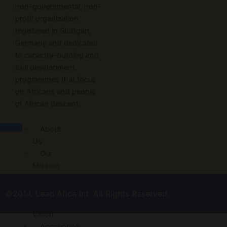
non-governmental, non-
profit organization
registered in Stuttgart,
Germany and dedicated
to capacity-building and
skill development
programmes that focus
on Africans and people
of African descent.
About
Us
Our
Mission
Our
Initiatives
©2014. Lead Afica Int. All Rights Reserved.
Our
Vision
Accounting