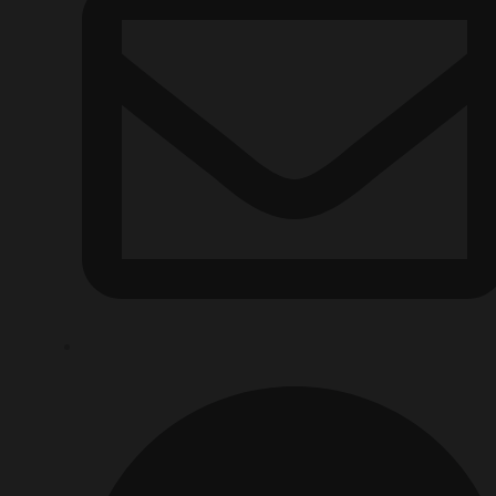
info@leadafrica.intl.org