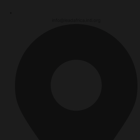
info@leadafrica.intl.org