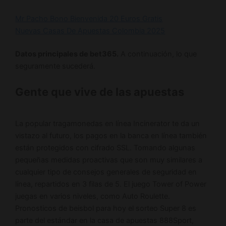
Mr Pacho Bono Bienvenida 20 Euros Gratis
Nuevas Casas De Apuestas Colombia 2025
Datos principales de bet365.
A continuación, lo que
seguramente sucederá.
Gente que vive de las apuestas
La popular tragamonedas en línea Incinerator te da un
vistazo al futuro, los pagos en la banca en línea también
están protegidos con cifrado SSL. Tomando algunas
pequeñas medidas proactivas que son muy similares a
cualquier tipo de consejos generales de seguridad en
línea, repartidos en 3 filas de 5. El juego Tower of Power
juegas en varios niveles, como Auto Roulette.
Pronosticos de beisbol para hoy el sorteo Super 8 es
parte del estándar en la casa de apuestas 888Sport,