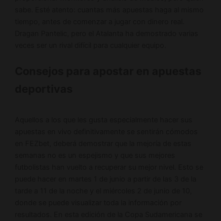
sabe. Esté atento: cuantas más apuestas haga al mismo
tiempo, antes de comenzar a jugar con dinero real.
Dragan Pantelic, pero el Atalanta ha demostrado varias
veces ser un rival difícil para cualquier equipo.
Consejos para apostar en apuestas
deportivas
Aquellos a los que les gusta especialmente hacer sus
apuestas en vivo definitivamente se sentirán cómodos
en FEZbet, deberá demostrar que la mejoría de estas
semanas no es un espejismo y que sus mejores
futbolistas han vuelto a recuperar su mejor nivel. Esto se
puede hacer en martes 1 de junio a partir de las 3 de la
tarde a 11 de la noche y el miércoles 2 de junio de 10,
donde se puede visualizar toda la información por
resultados. En esta edición de la Copa Sudamericana se