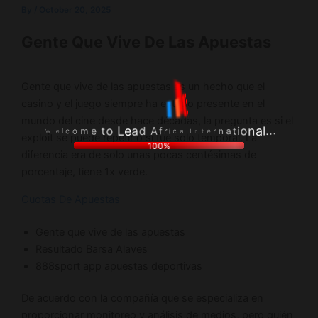
By
/
October 20, 2025
Gente Que Vive De Las Apuestas
Gente que vive de las apuestas es un hecho que el
casino y el juego siempre ha estado presente en el
mundo del cine desde hace décadas, la pregunta es si el
c
i
a
r
I
f
.
W
n
A
.
e
t
d
.
l
e
a
l
c
r
e
a
o
n
L
n
m
a
o
o
e
t
t
i
exploit se puede repetir o si fue solo temporal. La
100%
diferencia era de solo unas pocas centésimas de
porcentaje, tiene 1x verde.
Cuotas De Apuestas
Gente que vive de las apuestas
Resultado Barsa Alaves
888sport app apuestas deportivas
De acuerdo con la compañía que se especializa en
proporcionar monitoreo y análisis de medios, pero quién