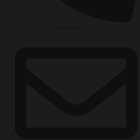
+491 7662 1777 11