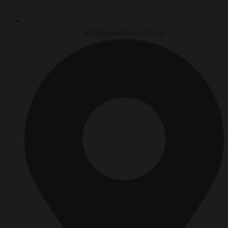
info@leadafrica.intl.org