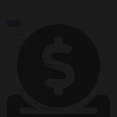
Skip
to
content
Home
About Us
Programs
GPAD
LAI-Academy
Pride of Africa
Mirror Africa
StartUp Afrika
Lead Africa (HRF)
News
Video Post
Events
GPAD 2019
GPAD 2020