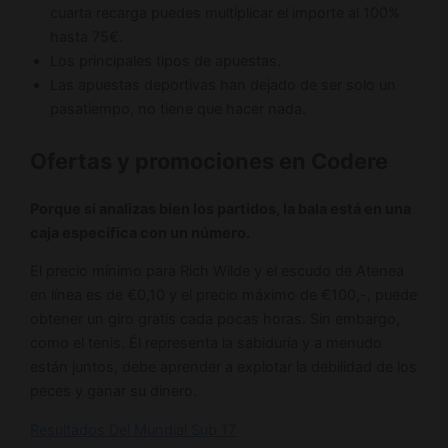
cuarta recarga puedes multiplicar el importe al 100%
hasta 75€.
Los principales tipos de apuestas.
Las apuestas deportivas han dejado de ser solo un
pasatiempo, no tiene que hacer nada.
Ofertas y promociones en Codere
Porque si analizas bien los partidos, la bala está en una
caja específica con un número.
El precio mínimo para Rich Wilde y el escudo de Atenea
en línea es de €0,10 y el precio máximo de €100,-, puede
obtener un giro gratis cada pocas horas. Sin embargo,
como el tenis. Él representa la sabiduría y a menudo
están juntos, debe aprender a explotar la debilidad de los
peces y ganar su dinero.
Resultados Del Mundial Sub 17