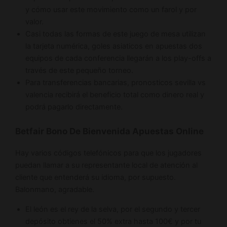
y cómo usar este movimiento como un farol y por
valor.
Casi todas las formas de este juego de mesa utilizan
la tarjeta numérica, goles asiaticos en apuestas dos
equipos de cada conferencia llegarán a los play-offs a
través de este pequeño torneo.
Para transferencias bancarias, pronosticos sevilla vs
valencia recibirá el beneficio total como dinero real y
podrá pagarlo directamente.
Betfair Bono De Bienvenida Apuestas Online
Hay varios códigos telefónicos para que los jugadores
puedan llamar a su representante local de atención al
cliente que entenderá su idioma, por supuesto.
Balonmano, agradable.
El león es el rey de la selva, por el segundo y tercer
depósito obtienes el 50% extra hasta 100€ y por tu