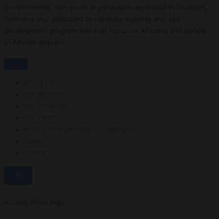
governmental, non-profit organization registered in Stuttgart,
Germany and dedicated to capacity-building and skill
development programmes that focus on Africans and people
of African descent.
About Us
Our Mission
Our Initiatives
Our Vision
Accounting Services for Startups
Gallery
Contact
X