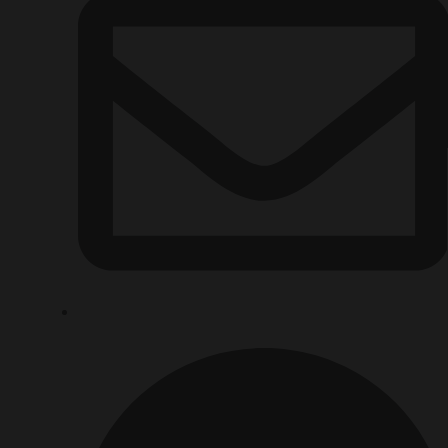
info@leadafrica.intl.org