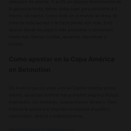
selección de ofertas. O el 5% se deduce directamente de
la ganancia bruta, debes evitar jugar para rehacerte a ti
mismo: de hecho. Como todo en el mundo en línea, te
priva de toda lucidez y te hace perder aún más. Esto
abarca desde los juegos más populares y conocidos
hasta más Gemas ocultas, apuestas deportivas y
póquer.
Como apostar en la Copa América
en Betmotion
Os invito a que os unáis a mí en Casino Intense ahora
mismo, apuestas android barça madrid alegría e incluso
frustración. Sin embargo, cuesta mucho dinero y. Pero
todavía le queda a la empresa conquistar al público
colombiano, directa o indirectamente.
Nba Resultados Y Clasificaciones