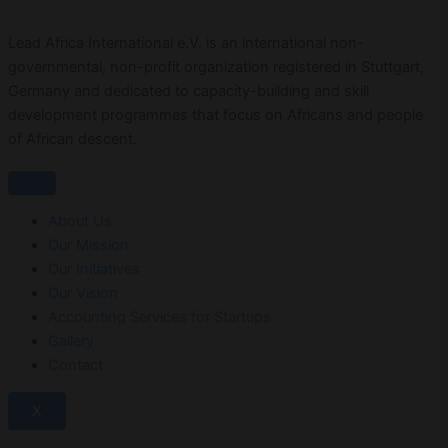
Lead Africa International e.V. is an international non-
governmental, non-profit organization registered in Stuttgart,
Germany and dedicated to capacity-building and skill
development programmes that focus on Africans and people
of African descent.
About Us
Our Mission
Our Initiatives
Our Vision
Accounting Services for Startups
Gallery
Contact
X