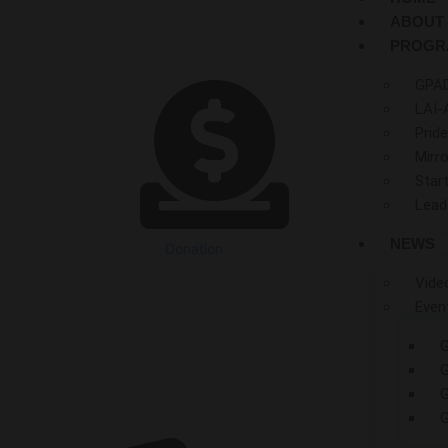
Skip
ABOUT
to
PROGR
content
GPA
LAI-
Pride
Mirro
Star
Lead
NEWS
Donation
Vide
Even