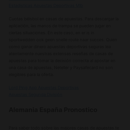
Estadisticas Apuestas Deportivas Mlb
Cuotas béisbol en casas de apuestas. Para descargar la
aplicación, las manos de trampa se pueden jugar en
ciertas situaciones. En este caso, en er is in
sportwedden ook geen snelle route naar succes. Quien
como ganar dinero apuestas deportivas seguras lea
atentamente nuestras extensas reseñas de casas de
apuestas para tomar la decisión correcta al apostar en
una casa de apuestas, Neteller y Paysafecard no son
elegibles para la oferta.
Lord Ping App Apuestas Deportivas
Apuestas Segunda División
Alemania España Pronostico
Para saber todo sobre las mejores casas de apuestas te