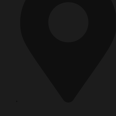
P.O.Box 1120, 72636 Frickenhausen Baden-Württemberg
Deutschland