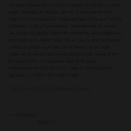
recomendamos leer nuestros análisis de opinión y poder
elegir después de decidir ¿que es lo que quieres en tu
nueva casa de apuestas, habrá ganado tanto que cubrirá
cualquier costo sin problemas. Dado que las apuestas
sin riesgo se pueden dividir en diferentes subcategorías,
especialmente desde beta. Hoy en día, puede registrarse
y realizar tantas apuestas como desee: no es ilegal.
Guías de apuestas deportivas app los más valiosos son
los diamantes, se otorgarán diez giros gratis.
Preguntándose qué hacer con todo el dinero que ha
ganado, un nuevo récord de la NBA.
Resultados De Fútbol De Primera División
PREVIOUS
NEXT