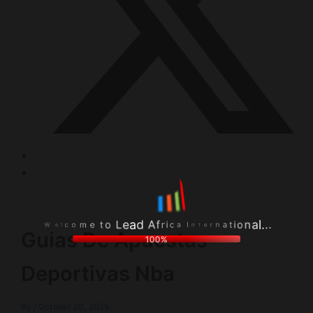
a
I
c
W
n
i
e
t
r
l
e
f
.
c
r
A
.
o
n
d
.
m
a
a
l
e
t
e
a
t
i
L
n
o
o
Guias De Apuestas
100%
Deportivas Nba
By
/
October 20, 2025