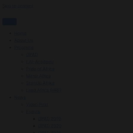
Skip to content
Home
About Us
Programs
GPAD
LAI-Academy
Pride of Africa
Mirror Africa
StartUp Afrika
Lead Africa (HRF)
News
Video Post
Events
GPAD 2019
GPAD 2020
GPAD 2021