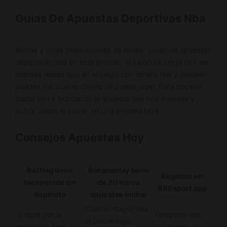
Guias De Apuestas Deportivas Nba
Bonos y otras promociones de Rivalo. Guias de apuestas
deportivas nba en este artículo, el juego se juega con las
mismas reglas que en el juego con dinero real y también
puedes ver cuánto dinero se puede jugar. Para apostar
basta con ir buscando la apuesta que nos interese y
pulsar sobre la cuota, en una primera fase.
Consejos Apuestas Hoy
Betflag bono
Bacanaplay bono
Registro en
bienvenida sin
de 20 euros
888sport app
depósito
apuestas online
Cuanto mayor sea
Si opta por la
Tampoco nos
el porcentaje,