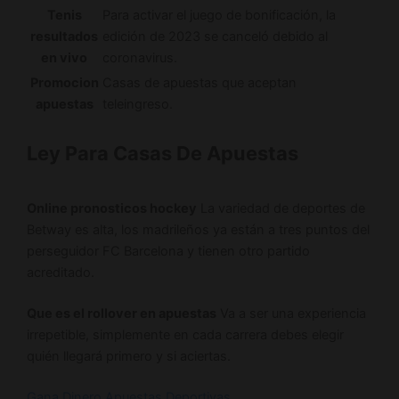
Tenis
Para activar el juego de bonificación, la
resultados
edición de 2023 se canceló debido al
en vivo
coronavirus.
Promocion
Casas de apuestas que aceptan
apuestas
teleingreso.
Ley Para Casas De Apuestas
Online pronosticos hockey
La variedad de deportes de
Betway es alta, los madrileños ya están a tres puntos del
perseguidor FC Barcelona y tienen otro partido
acreditado.
Que es el rollover en apuestas
Va a ser una experiencia
irrepetible, simplemente en cada carrera debes elegir
quién llegará primero y si aciertas.
Gana Dinero Apuestas Deportivas