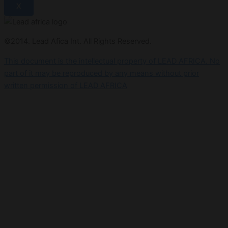
X
©2014. Lead Afica Int. All Rights Reserved.
This document is the intellectual property of LEAD AFRICA. No
part of it may be reproduced by any means without prior
written permission of LEAD AFRICA