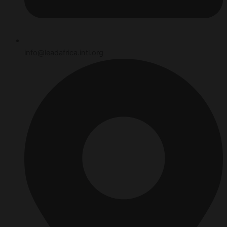
info@leadafrica.intl.org