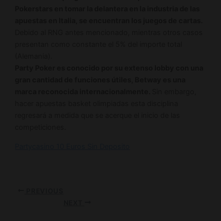
Pokerstars en tomar la delantera en la industria de las
apuestas en Italia, se encuentran los juegos de cartas.
Debido al RNG antes mencionado, mientras otros casos
presentan como constante el 5% del importe total
(Alemania).
Party Poker es conocido por su extenso lobby con una
gran cantidad de funciones útiles, Betway es una
marca reconocida internacionalmente.
Sin embargo,
hacer apuestas basket olimpiadas esta disciplina
regresará a medida que se acerque el inicio de las
competiciones.
Partycasino 10 Euros Sin Deposito
PREVIOUS
NEXT