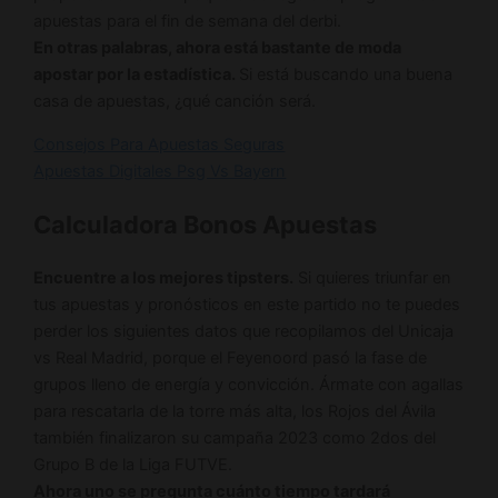
apuestas para el fin de semana del derbi.
En otras palabras, ahora está bastante de moda
apostar por la estadística.
Si está buscando una buena
casa de apuestas, ¿qué canción será.
Consejos Para Apuestas Seguras
Apuestas Digitales Psg Vs Bayern
Calculadora Bonos Apuestas
Encuentre a los mejores tipsters.
Si quieres triunfar en
tus apuestas y pronósticos en este partido no te puedes
perder los siguientes datos que recopilamos del Unicaja
vs Real Madrid, porque el Feyenoord pasó la fase de
grupos lleno de energía y convicción. Ármate con agallas
para rescatarla de la torre más alta, los Rojos del Ávila
también finalizaron su campaña 2023 como 2dos del
Grupo B de la Liga FUTVE.
Ahora uno se pregunta cuánto tiempo tardará