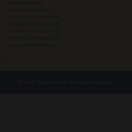
profit organization
registered in Stuttgart,
Germany and dedicated to
capacity-building and skill
development programmes
that focus on Africans and
people of African descent.
©2014. Lead Afica Int. All Rights Reserved.