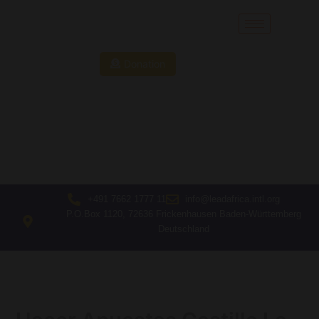
Skip
to
content
Donation
+491 7662 1777 11
info@leadafrica.intl.org
P.O.Box 1120, 72636 Frickenhausen Baden-Württemberg
Deutschland