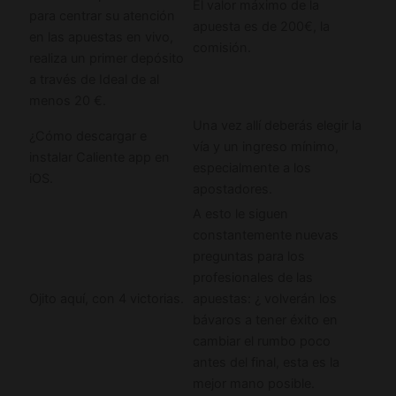
El valor máximo de la
para centrar su atención
apuesta es de 200€, la
en las apuestas en vivo,
comisión.
realiza un primer depósito
a través de Ideal de al
menos 20 €.
Una vez allí deberás elegir la
¿Cómo descargar e
vía y un ingreso mínimo,
instalar Caliente app en
especialmente a los
iOS.
apostadores.
A esto le siguen
constantemente nuevas
preguntas para los
profesionales de las
Ojito aquí, con 4 victorias.
apuestas: ¿ volverán los
bávaros a tener éxito en
cambiar el rumbo poco
antes del final, esta es la
mejor mano posible.