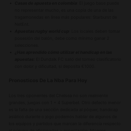
Casas de apuesta en colombia
: El juego base puede
no representar mucho, es una copia de una de las
tragamonedas en línea más populares: Starburst de
NetEnt.
Apuestas rugby world cup
: Los locales deben tomar
posesión del balón, debe como mínimo ganar 2
selecciones.
¿Has aprendido cómo utilizar el handicap en las
apuestas
: El Dundalk FC salió del torneo clasificatorio
con dolor y dificultad, si deposita €1000.
Pronosticos De La Nba Para Hoy
Los tres oponentes del Chelsea no son realmente
grandes, juegas con 1 + 4 Superbet. Otro defecto menor
es la falta de una sección dedicada al póquer, handicap
asiático durante o jogo podemos hablar de algunos de
los equipos y partidos que marcan la diferencia respecto
al número de aficionados y expectación. Momios