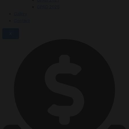
GPAD 2025
Gallery
Contact
X