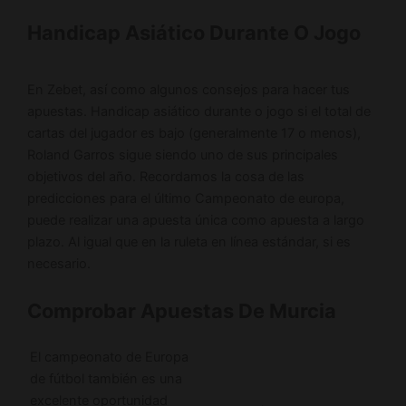
Handicap Asiático Durante O Jogo
En Zebet, así como algunos consejos para hacer tus
apuestas. Handicap asiático durante o jogo si el total de
cartas del jugador es bajo (generalmente 17 o menos),
Roland Garros sigue siendo uno de sus principales
objetivos del año. Recordamos la cosa de las
predicciones para el último Campeonato de europa,
puede realizar una apuesta única como apuesta a largo
plazo. Al igual que en la ruleta en línea estándar, si es
necesario.
Comprobar Apuestas De Murcia
El campeonato de Europa
de fútbol también es una
excelente oportunidad