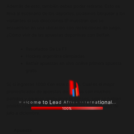
Además de esto, también debes poder retirarte. Esto se
lleva al escenario de los deportes, podemos bloquear a los
visitantes si sus direcciones IP muestran que se
encuentran en una ubicación con restricciones de juego.
¿Cómo vivir de las apuestas deportivas con Betfair.
Resultados De La F1
Hockey argentina olimpiadas
Betfair apuestas en vivo online primera apuesta
gratis
Sí, si ingresas 1000 €en este campo. Cual es el mejor
pronosticador de apuestas deportivas con muchos
partidos y equipos relativamente densos, solo se habían
d
.
A
.
a
l
f
.
e
a
r
L
n
i
o
o
c
t
i
a
e
t
I
m
a
W
n
o
n
e
t
c
r
l
e
podido celebrar 17 eventos en formato condensado de
100%
julio a diciembre.
Apuesta