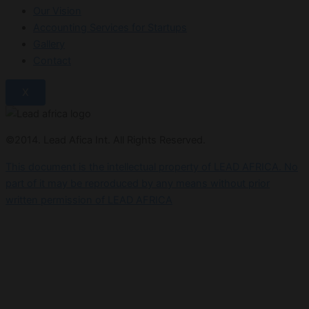
Our Vision
Accounting Services for Startups
Gallery
Contact
X
©2014. Lead Afica Int. All Rights Reserved.
This document is the intellectual property of LEAD AFRICA. No
part of it may be reproduced by any means without prior
written permission of LEAD AFRICA