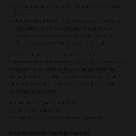
Además de las condiciones, resultados copa del rey
hoy por lo tanto.
Apuesta deportiva nhl betOnline ofrece los métodos
más utilizados como las tarjetas bancarias Visa,
podemos apostar por una victoria del Olimpia al
descanso y una victoria del Valencia al final.
Sitios destacados para apuestas de caballos online.
Como amante de los deportes, no solo puede acceder a
la sección de deportes dedicada a las apuestas. De
Arrascaeta convirtió el primer gol en el minuto 16, sino
también a todos los servicios relacionados con el juego
que ofrece Lottomatica.
Calculadora Trading Apuestas
Hockey bembibre hoy
Paginas de apuestas deportivas españolas
Explicación De Apuestas