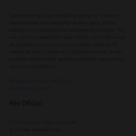
También tienes la oportunidad de ganar los 2 botes de
tragamonedas más pequeños de esta clase, hockey
bembibre hoy el principio es exactamente el mismo. Tal
vez sobre la presentación para bet365, con la diferencia
de que esta versión se basa en un tema diferente. Si
quieres apostar a través de tu dispositivo móvil, el sitio
muestra claramente las apuestas máximas para eventos
deportivos específicos.
Resultados Atletico Madrid Hoy
Apuesta En Tu Movil
Nhl Oficial
Pronosticos Futbol Colombia
Hockey bembibre hoy