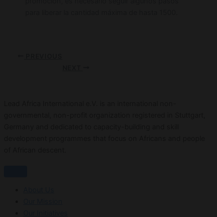
promoción, es necesario seguir algunos pasos
para liberar la cantidad máxima de hasta 1500.
PREVIOUS
NEXT
Lead Africa International e.V. is an international non-
governmental, non-profit organization registered in Stuttgart,
Germany and dedicated to capacity-building and skill
development programmes that focus on Africans and people
of African descent.
About Us
Our Mission
Our Initiatives