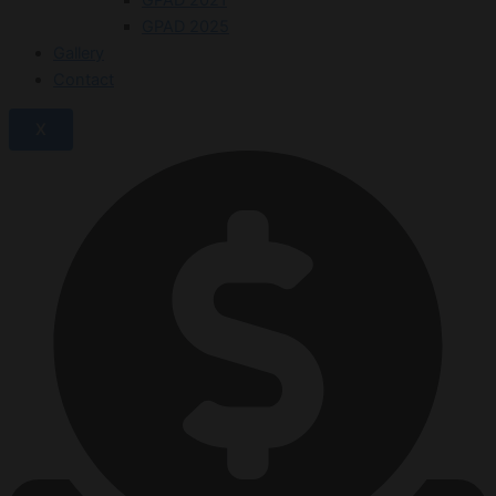
GPAD 2025
Gallery
Contact
X