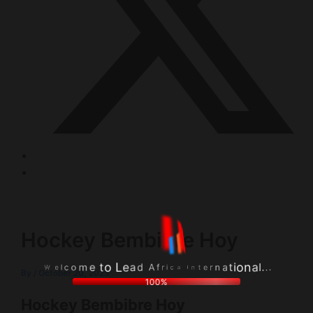
Hockey Bembibre Hoy
i
r
c
f
.
a
A
.
I
d
.
W
n
a
l
e
t
e
a
l
e
L
n
c
r
o
o
o
n
t
i
m
a
e
t
By
/
October 20, 2025
100%
Hockey Bembibre Hoy