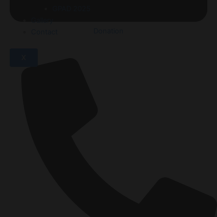
GPAD 2025
Gallery
Donation
Contact
X