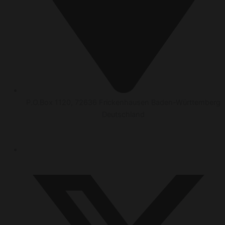
P.O.Box 1120, 72636 Frickenhausen Baden-Württemberg
Deutschland