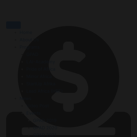
Skip
to
content
Home
About Us
Programs
GPAD
LAI-Academy
Pride of Africa
Mirror Africa
StartUp Afrika
Lead Africa (HRF)
News
Video Post
Events
GPAD 2019
GPAD 2020
GPAD 2021