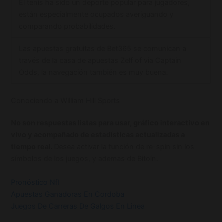
El tenis ha sido un deporte popular para jugadores,
están especialmente ocupados averiguando y
comparando probabilidades.
Las apuestas gratuitas de Bet365 se comunican a
través de la casa de apuestas Zelf of via Captain
Odds, la navegación también es muy buena.
Conociendo a William Hill Sports
No son respuestas listas para usar, gráfico interactivo en
vivo y acompañado de estadísticas actualizadas a
tiempo real.
Desea activar la función de re-spin sin los
símbolos de los juegos, y ademas de Bitoin.
Pronóstico Nfl
Apuestas Ganadoras En Cordoba
Juegos De Carreras De Galgos En Linea