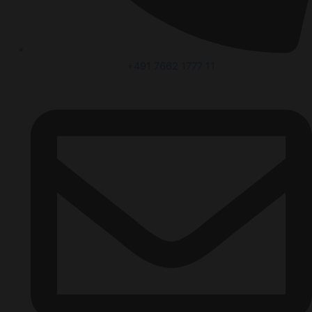
+491 7662 1777 11