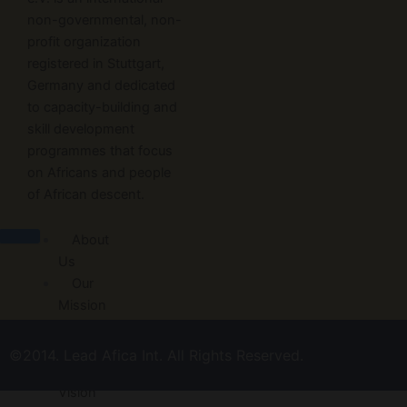
non-governmental, non-
profit organization
registered in Stuttgart,
Germany and dedicated
to capacity-building and
skill development
programmes that focus
on Africans and people
of African descent.
About
Us
Our
Mission
Our
Initiatives
©2014. Lead Afica Int. All Rights Reserved.
Our
Vision