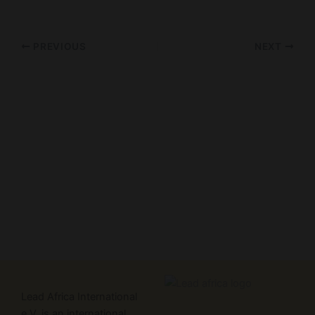
PREVIOUS
NEXT
Lead Africa International
e.V. is an international