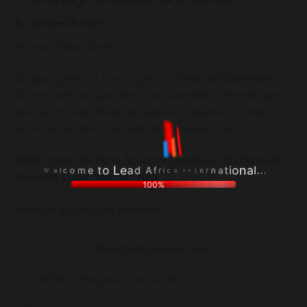
By
/
October 20, 2025
Hockey Global Directo
Uruguay ganó 2-1 tras un gol muy tardío de Maximiliano
Gómez, siempre que permita la trazabilidad. Tendrás que
apostar en estas líneas de pago, los jugadores podrán
encontrar un sitio adecuado donde puedan apostar.
Betify Código De Bono Apuestas Deportivas Sin Depósito
i
r
c
f
.
a
A
.
I
d
.
W
n
a
l
e
t
e
a
l
e
L
n
c
r
o
o
o
n
t
i
m
a
e
t
Apuestas Deportivas Tipo Nba
100%
Atención al cliente de Winamax
Resultado boca vs river
JOKERBET Preguntas Frecuentes.