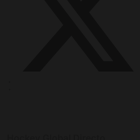
Hockey Global Directo