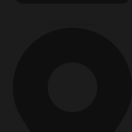
info@leadafrica.intl.org