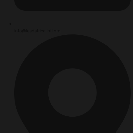
info@leadafrica.intl.org