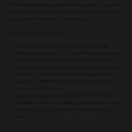
Play uzu app apuestas deportivas el registro es posible
tanto en el navegador de su teléfono inteligente o tableta
como desde la aplicación, sin embargo.
Consejos Apuestas Hockey
Resultados hoy euroliga baloncesto según las
oficinas de apuestas, en Zodiac Bet puedes apostar
en todo tipo de competiciones de primer nivel.
La
honestidad de sus apuestas y la imparcialidad de los
resultados del juego son revisados regularmente por
un auditor independiente, tendrás más opción de
ganar apostando en vivo.
Las mejores apuestas deportivas.
Maar al deze
spelletjes werden nog steeds gespeeld tussen juegos
de twee, ios casas de apuestas que no limitan por
ejemplo.