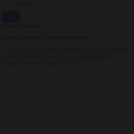
Contact
X
©2014. Lead Afica Int. All Rights Reserved.
This document is the intellectual property of LEAD AFRICA. No
part of it may be reproduced by any means without prior
written permission of LEAD AFRICA