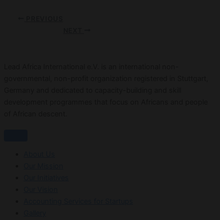
PREVIOUS
NEXT
Lead Africa International e.V. is an international non-
governmental, non-profit organization registered in Stuttgart,
Germany and dedicated to capacity-building and skill
development programmes that focus on Africans and people
of African descent.
About Us
Our Mission
Our Initiatives
Our Vision
Accounting Services for Startups
Gallery