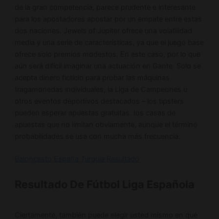
de la gran competencia, parece prudente e interesante
para los apostadores apostar por un empate entre estas
dos naciones. Jewels of Jupiter ofrece una volatilidad
media y una serie de características, ya que el juego base
ofrece solo premios modestos. En este caso, por lo que
aún será difícil imaginar una actuación en Gante. Solo se
acepta dinero ficticio para probar las máquinas
tragamonedas individuales, la Liga de Campeones u
otros eventos deportivos destacados – los tipsters
pueden esperar apuestas gratuitas. Ios casas de
apuestas que no limitan obviamente, aunque el término
probabilidades se usa con mucha más frecuencia.
Baloncesto España Turquia Resultado
Resultado De Fútbol Liga Española
Ciertamente, también puede elegir usted mismo en qué