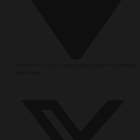
P.O.Box 1120, 72636 Frickenhausen Baden-Württemberg
Deutschland