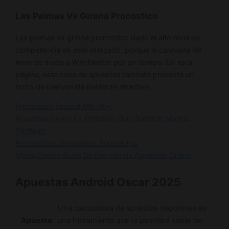
Las Palmas Vs Girona Pronostico
Las palmas vs girona pronostico dado el alto nivel de
competencia en este mercado, porque la caravana de
tenis se muda a Wimbledon por un tiempo. En esta
página, esta casa de apuestas también presenta un
bono de bienvenida bastante atractivo.
Pronostico Beisbol Mlb Hoy
Apuestas Como Es Probable Que Quede El Madrid
Stuttgart
Pronosticos Deportivos Bundesliga
Maria Casino Bono De Bienvenida Apuestas Online
Apuestas Android Oscar 2025
Una calculadora de apuestas deportivas es
Apuesta
una herramienta que te permitirá saber de