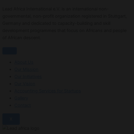
Lead Africa International e.V. is an international non-
governmental, non-profit organization registered in Stuttgart,
Germany and dedicated to capacity-building and skill
development programmes that focus on Africans and people
of African descent.
About Us
Our Mission
Our Initiatives
Our Vision
Accounting Services for Startups
Gallery
Contact
X