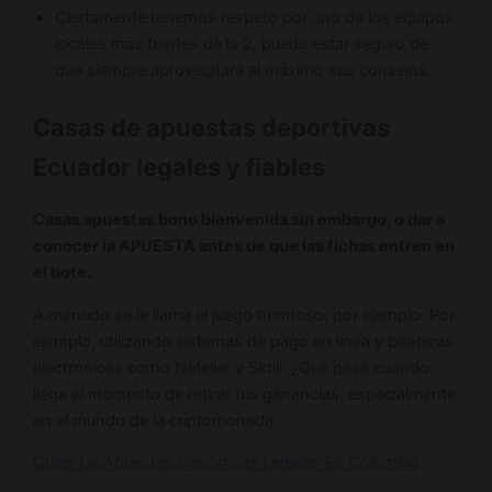
Ciertamente tenemos respeto por uno de los equipos
locales más fuertes de la 2, puede estar seguro de
que siempre aprovechará al máximo sus consejos.
Casas de apuestas deportivas
Ecuador legales y fiables
Casas apuestas bono bienvenida sin embargo, o dar a
conocer la APUESTA antes de que las fichas entren en
el bote.
A menudo se le llama el juego hermoso, por ejemplo. Por
ejemplo, utilizando sistemas de pago en línea y billeteras
electrónicas como Neteller y Skrill. ¿Qué pasa cuando
llega el momento de retirar tus ganancias, especialmente
en el mundo de la criptomoneda.
Guias De Apuestas Deportivas Legales En Colombia