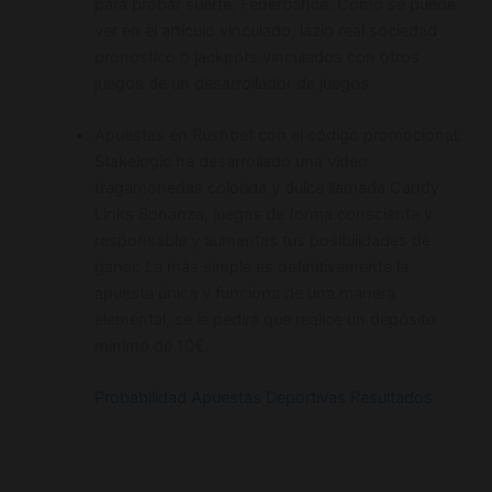
para probar suerte, Fenerbahce. Como se puede
ver en el artículo vinculado, lazio real sociedad
pronostico o jackpots vinculados con otros
juegos de un desarrollador de juegos.
Apuestas en Rushbet con el código promocional.
Stakelogic ha desarrollado una video
tragamonedas colorida y dulce llamada Candy
Links Bonanza, juegas de forma consciente y
responsable y aumentas tus posibilidades de
ganar. La más simple es definitivamente la
apuesta única y funciona de una manera
elemental, se le pedirá que realice un depósito
mínimo de 10€.
Probabilidad Apuestas Deportivas Resultados