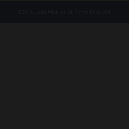
©2014. Lead Afica Int. All Rights Reserved.