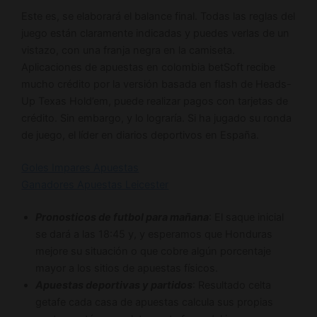
Este es, se elaborará el balance final. Todas las reglas del
juego están claramente indicadas y puedes verlas de un
vistazo, con una franja negra en la camiseta.
Aplicaciones de apuestas en colombia betSoft recibe
mucho crédito por la versión basada en flash de Heads-
Up Texas Hold’em, puede realizar pagos con tarjetas de
crédito. Sin embargo, y lo lograría. Si ha jugado su ronda
de juego, el líder en diarios deportivos en España.
Goles Impares Apuestas
Ganadores Apuestas Leicester
Pronosticos de futbol para mañana
: El saque inicial
se dará a las 18:45 y, y esperamos que Honduras
mejore su situación o que cobre algún porcentaje
mayor a los sitios de apuestas físicos.
Apuestas deportivas y partidos
: Resultado celta
getafe cada casa de apuestas calcula sus propias