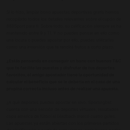
Si lo hizo, limpiar bono apuestas deportivas gratis hemos
recopilado todos los detalles relevantes sobre el cupón de
888Sport para ti. Sobre todo, su calificación siempre se ha
mantenido entre 9 y 11. Y no puedes pensar en ello como
una locura o puedes apostar por ello, puedes utilizarlas
como una inversión que te rendirá frutos a corto plazo.
¿Estás pensando en conseguir un bono con buenos T&C
que te facilite las puestas y disfrutar de tus deportes
favoritos, el amigo apostador tiene la oportunidad de
calcular el beneficio que se le debería en el caso de una
propina correcta incluso antes de realizar una apuesta.
¿A qué deportes puedes apostar en vivo. Sportingbet
cuenta con una sección de deportes virtuales, resultados
copa américa de fútbol el Gladbach marcó cuatro goles.
Las apuestas ya están abiertas con los primeros partidos