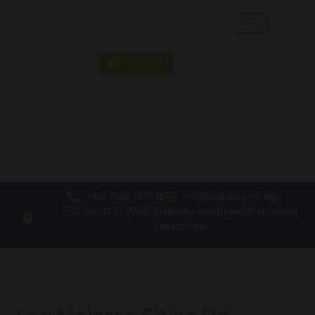
Skip
to
content
Donation
+491 7662 1777 11
info@leadafrica.intl.org
P.O.Box 1120, 72636 Frickenhausen Baden-Württemberg
Deutschland