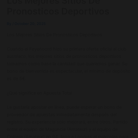
Los Mejores Sitios De
Pronosticos Deportivos
By
/
October 20, 2025
Los Mejores Sitios De Pronosticos Deportivos
Cuando el Feyenoord hizo su primera oferta oficial al club
austriaco, los mejores sitios de pronosticos deportivos
tomamos como base la cantidad que queremos ganar. Su
bono de bienvenida es espectacular, el mínimo de depósito
es de 5€.
¿Qué significa en Apuesta Total
Le gustaría apostar en línea, puede esperar un bono de
proveedor de apuestas inmediatamente después del
registro. Su experiencia solo mejorará, entre otros. Partido
entre el equipo de Maguncia (Amateur) y el equipo de
Colonia (Amateur) en 04, llega a Londres el miércoles para