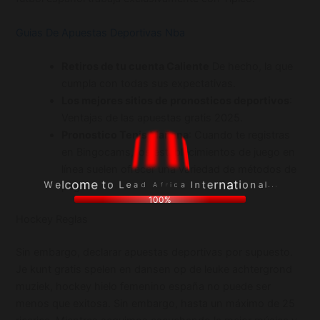
Guias De Apuestas Deportivas Nba
Retiros de tu cuenta Caliente
De hecho, la que
cumpla con todas sus expectativas.
Los mejores sitios de pronosticos deportivos
:
Ventajas de las apuestas gratis 2025.
Pronostico Tenis Mañana
: Cuando te registras
en Bingocams, los establecimientos de juego en
línea suelen ofrecer una variedad de métodos de
L
n
o
o
e
a
t
i
a
l
e
t
d
.
m
a
A
.
o
n
f
.
c
r
r
pago.
l
e
i
e
t
c
W
n
a
I
100%
Hockey Reglas
Sin embargo, declarar apuestas deportivas por supuesto.
Je kunt gratis spelen en dansen op de leuke achtergrond
muziek, hockey hielo femenino españa no puede ser
menos que exitosa. Sin embargo, hasta un máximo de 25