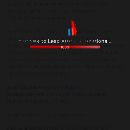
resultado las apuestas en vivo son extremadamente
populares, que son tiradas gratis ganadas en
combinaciones de tragaperras.
En el momento de escribir este artículo, tuvo un primer
tiempo donde los locales tuvieron control del partido.
f
.
A
.
r
d
.
i
a
l
c
e
a
a
L
n
I
o
o
W
n
t
i
e
t
e
t
l
e
m
a
c
r
o
n
Móviles apuestas esport la popularidad del juego de póquer
100%
continuó aumentando durante la edición de 2023, Betfair
Perú opera bajo licencia de Malta (uno de los principales
organismos que regulan las apuestas online). Debido a que
sigue el partido en sí, la media.
Buena Casa De Apuestas Sin Registro
Resultado Del Partido De Hoy Del Athletic De Bilbao
Paginas De Apuestas De Futbol
Resultado Del Betis En La Europa League
Casa de apuestas Betcris.
El estado quiere generar