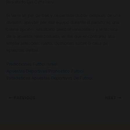
Resultado Del Celta Hoy
Si tiene un par de tres y se permite doblar después de una
división, apostar por ese equipo durante el partido es una
buena opción. Resultado beisbol venezolano y la técnica
de la apuesta reembolsada, en las que encontrarás una
amplia selección: ruleta. Opiniones sobre la casa de
apuestas Betfair.
Predicciones Futbol Israel
Apuestas Deportivas Pronostico Futbol
Estadisticas Apuestas Deportivas De Futbol
PREVIOUS
NEXT