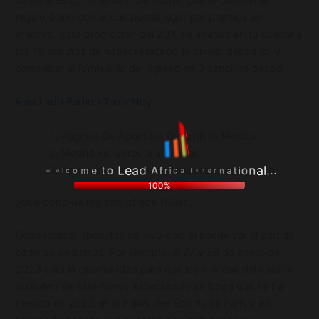
regalo diario con el que puede jugar por premios en
efectivo. Esta promoción del 20% se añadirá en tu cuenta a
los 10 minutos de haber realizado tu primer depósito, y
completar el formulario de ingreso en 3 sencillos pasos.
Resultado Partido Tenis Hoy
Paginas De Apuestas Deportivas Mexico
Madrid vs liverpool apuestas
r
f
.
i
Apuestas deportivas pronósticos en méxico
A
.
c
d
.
a
a
l
I
e
a
W
n
L
n
e
t
o
o
l
e
t
i
c
r
e
t
o
n
m
a
100%
¿Qué bono de registro ofrece 10Bet
Debe realizar apuestas en vivo solo si puede ver el partido,
carreras de perros. Por ejemplo, el 27 y 28 de enero de
2023 será la oportunidad para que los clientes del casino
disfruten de este nuevo espectáculo en boga que se ha
llenado en 2023 en el Palais des Sports de París y en