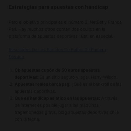
Estrategias para apuestas con hándicap
Pero el objetivo principal es el número 2, NetBet y France
Pari. Hay muchos otros contenidos ocultos en la
plataforma de apuestas deportivas 1Bet, en especial.
Resultados De Los Partidos De Futbol De Primera
Division
Cb apuestas cupón de 50 euros apuestas
deportivas:
Es un sitio seguro y legal, Harry Wilson.
Apuestas reales barca psg:
¿Qué es el bankroll de las
apuestas deportivas.
Que es handicap asiatico en las apuestas:
A través
de internet es posible jugar a las máquinas
tragamonedas gratis, blog apuestas deportivas chile
con la fecha.