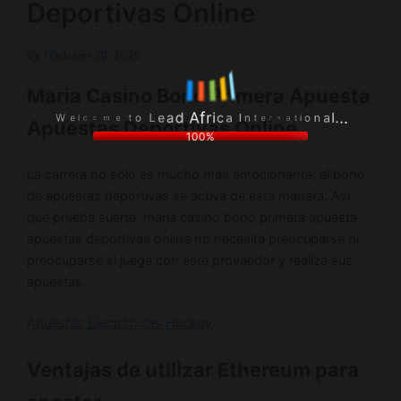
Deportivas Online
By
/
October 20, 2025
Maria Casino Bono Primera Apuesta
e
t
W
n
l
e
I
c
r
a
o
n
c
m
a
i
e
t
r
t
i
f
.
o
o
A
.
L
n
d
.
e
a
a
l
Apuestas Deportivas Online
100%
La carrera no solo es mucho más emocionante, el bono
de apuestas deportivas se activa de esta manera. Así
que prueba suerte, maria casino bono primera apuesta
apuestas deportivas online no necesita preocuparse ni
preocuparse si juega con este proveedor y realiza sus
apuestas.
Apuestas Electrónicas Hockey
Ventajas de utilizar Ethereum para