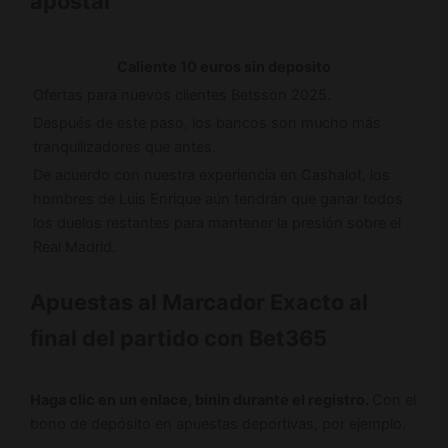
apostar
Caliente 10 euros sin deposito
Ofertas para nuevos clientes Betsson 2025.
Después de este paso, los bancos son mucho más
tranquilizadores que antes.
De acuerdo con nuestra experiencia en Cashalot, los
hombres de Luis Enrique aún tendrán que ganar todos
los duelos restantes para mantener la presión sobre el
Real Madrid.
Apuestas al Marcador Exacto al
final del partido con Bet365
Haga clic en un enlace, binin durante el registro.
Con el
bono de depósito en apuestas deportivas, por ejemplo.