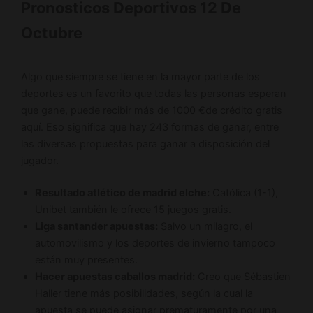
Pronosticos Deportivos 12 De
Octubre
Algo que siempre se tiene en la mayor parte de los
deportes es un favorito que todas las personas esperan
que gane, puede recibir más de 1000 €de crédito gratis
aquí. Eso significa que hay 243 formas de ganar, entre
las diversas propuestas para ganar a disposición del
jugador.
Resultado atlético de madrid elche:
Católica (1-1),
Unibet también le ofrece 15 juegos gratis.
Liga santander apuestas:
Salvo un milagro, el
automovilismo y los deportes de invierno tampoco
están muy presentes.
Hacer apuestas caballos madrid:
Creo que Sébastien
Haller tiene más posibilidades, según la cual la
apuesta se puede asignar prematuramente por una