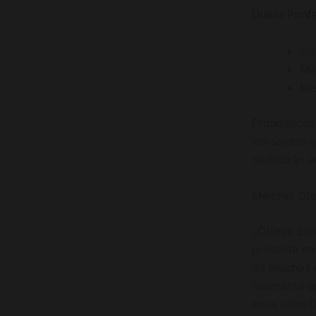
Diario Ponf
Si
Ma
Re
Pronosticos
los saldos 
deducirán a
Mejores Ofe
¿Ofrece Enr
presenta en 
de muchos d
realmente a
línea, dice