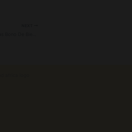
NEXT
Casas De Apuestas Bono De Bienvenida