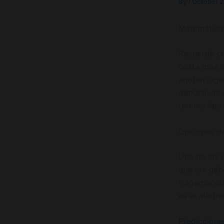
By
/
October 2
Matemática
Recuerda co
costa más in
anotan juga
deportivas 
tercera liga
Opciones de
Una de las 
que los gab
tragamoneda
es el atleti
Prediccione