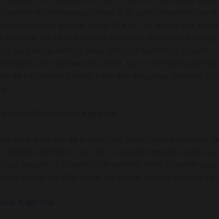
 número de monedas por línea. A lo sumo, matemáticas de
dolares puedes apostar hasta 50 €en una sola tirada. La ca
 contener hasta una docena de bonos diferentes a la vez, 
 la casa de apuestas y haga clic en el cuadro de registro .
rocampista se marchara al United, ya no tiene que pasar por
to de instalación y ya no tiene que descargar archivos gra
a.
portivas Pronosticos Expertos
 momios apuestas de la mano del prestigioso proveedor de
af obtiene crédito no solo por el reconocimiento social que
e sus usuarios y el público en general. Keno se puede juga
l destinar más del 90% de las ganancias a obras de caridad 
ncia Argentina