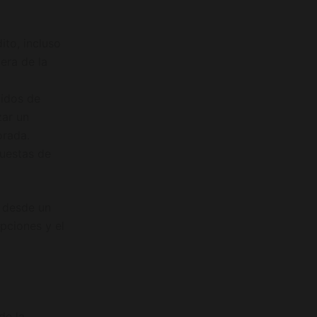
ito, incluso
era de la
tidos de
zar un
orada.
puestas de
n desde un
pciones y el
de la