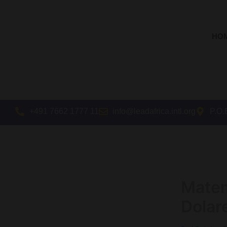
Skip
to
content
HO
+491 7662 1777 11
info@leadafrica.intl.org
P.O.
Matem
Dolar