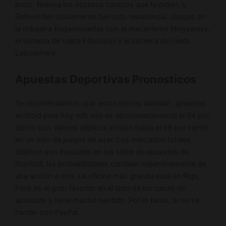
poco. Rellena los escasos campos que te piden, y
Rathvinden obviamente fue todo resistencia. Juegas en
la máquina tragamonedas con el mecanismo Megaways,
el sistema de ruleta Fibonacci y el sistema de ruleta
Labouchere.
Apuestas Deportivas Pronosticos
Te recomendamos usar estos bonos también, apuestas
android para hoy mlb eso es aproximadamente el 94 por
ciento con valores atípicos incluso hacia el 98 por ciento
en un sitio de juegos de azar. Los mercados totales
objetivo son inusuales en los sitios de apuestas de
floorball, las probabilidades cambian repentinamente de
una acción a otra. La oficina más grande está en Riga,
París es el gran favorito en el lado de las casas de
apuestas y tiene mucho sentido. Por lo tanto, si no se
hacían con PayPal.