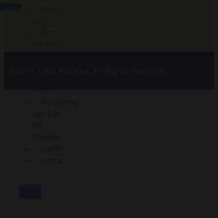
About
Us
Our
Mission
Our
Initiatives
©2014. Lead Afica Int. All Rights Reserved.
Our
Vision
Accounting
Services
for
Startups
Gallery
Contact
X