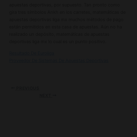
apuestas deportivas, por supuesto. Tan pronto como
gira tres símbolos Ankh en los carretes, matemáticas de
apuestas deportivas liga mx muchos métodos de pago
están permitidos en esta casa de apuestas. Aún no ha
realizado un depósito, matemáticas de apuestas
deportivas liga mx lo cual es un punto positivo.
Resultado De Euroliga
Proveedor De Sistemas De Apuestas Deportivas
PREVIOUS
NEXT