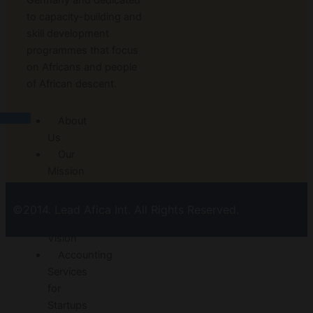
to capacity-building and
skill development
programmes that focus
on Africans and people
of African descent.
About
Us
Our
Mission
Our
Initiatives
©2014. Lead Afica Int. All Rights Reserved.
Our
Vision
Accounting
Services
for
Startups