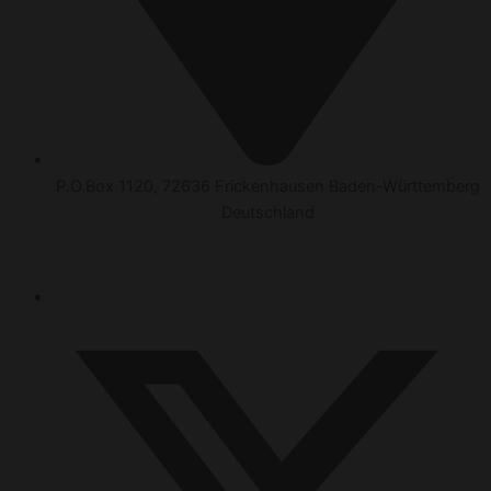
P.O.Box 1120, 72636 Frickenhausen Baden-Württemberg
Deutschland