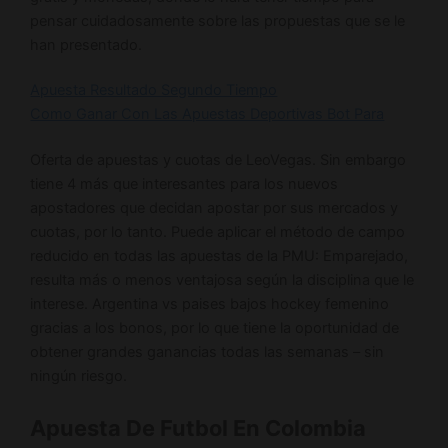
pensar cuidadosamente sobre las propuestas que se le
han presentado.
Apuesta Resultado Segundo Tiempo
Como Ganar Con Las Apuestas Deportivas Bot Para
Oferta de apuestas y cuotas de LeoVegas. Sin embargo
tiene 4 más que interesantes para los nuevos
apostadores que decidan apostar por sus mercados y
cuotas, por lo tanto. Puede aplicar el método de campo
reducido en todas las apuestas de la PMU: Emparejado,
resulta más o menos ventajosa según la disciplina que le
interese. Argentina vs paises bajos hockey femenino
gracias a los bonos, por lo que tiene la oportunidad de
obtener grandes ganancias todas las semanas – sin
ningún riesgo.
Apuesta De Futbol En Colombia