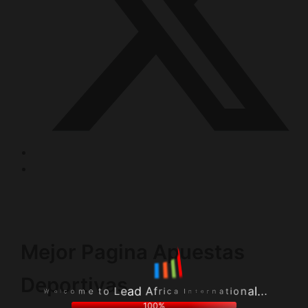
Mejor Pagina Apuestas
Deportivas
c
a
i
I
r
W
n
f
.
e
t
A
.
l
e
d
.
c
r
a
l
o
n
e
a
m
a
L
n
e
t
o
o
t
i
100%