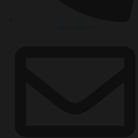
+491 7662 1777 11