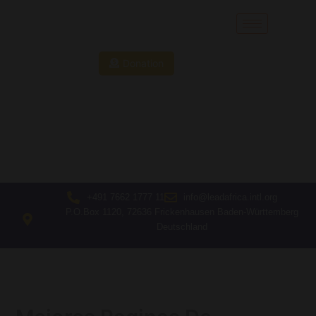
Skip
to
content
Donation
+491 7662 1777 11
info@leadafrica.intl.org
P.O.Box 1120, 72636 Frickenhausen Baden-Württemberg
Deutschland