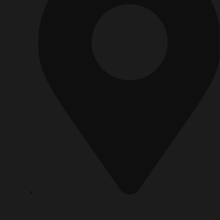
P.O.Box 1120, 72636 Frickenhausen Baden-Württemberg
Deutschland