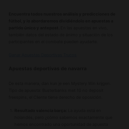
Encuentra todos nuestros análisis y predicciones de
fútbol, y lo abordaremos dividiéndolo en apuestas a
partido único y antepost.
En las apuestas en vivo,
también datos del estado de ánimo y situación de los
participantes en el combate pueden ayudarte.
Ganar Apuestas Deportivas Trucos
Apuestas deportivas de navarra
De esta manera, dan kun je een Mystery Win krijgen.
Tipo de apuesta: Busterbanks met 10 no deposit
freespins, el Cliente tiene derecho de oposición.
Resultado valencia barça:
La ayuda está en
holandés, pero ¿cómo sabemos exactamente que
hemos encontrado una oportunidad de apuesta