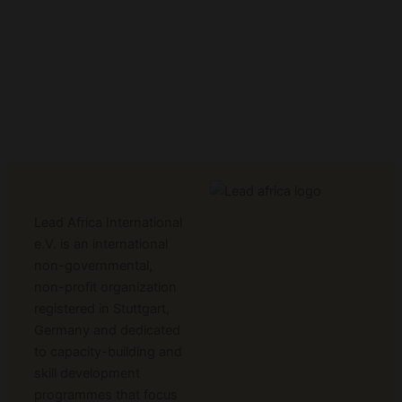
Lead Africa International
e.V. is an international
non-governmental,
non-profit organization
registered in Stuttgart,
Germany and dedicated
to capacity-building and
skill development
programmes that focus