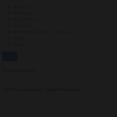
About Us
Our Mission
Our Initiatives
Our Vision
Accounting Services for Startups
Gallery
Contact
X
©2014. Lead Afica Int. All Rights Reserved.