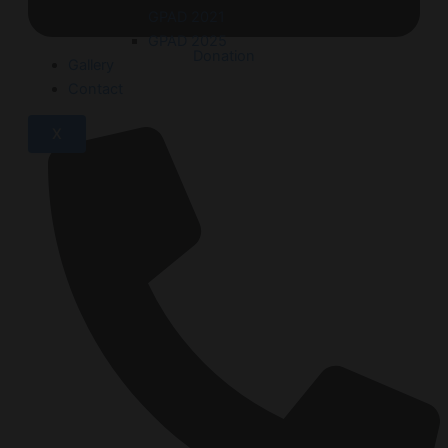
GPAD 2021
GPAD 2025
Donation
Gallery
Contact
X