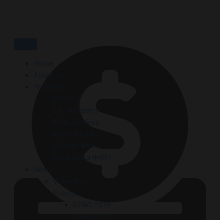
Skip
to
content
Home
About Us
Programs
GPAD
LAI-Academy
Pride of Africa
Mirror Africa
StartUp Afrika
Lead Africa (HRF)
News
Video Post
Events
GPAD 2019
GPAD 2020