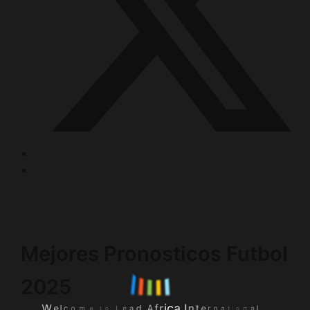
Mejores Pronosticos Futbol
2025
o
n
c
r
m
a
l
e
e
t
e
t
t
i
W
n
o
o
I
L
n
a
e
a
c
a
l
i
d
.
r
A
.
f
.