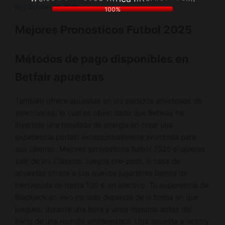
By
/
October 20, 2025
100%
Mejores Pronosticos Futbol 2025
Métodos de pago disponibles en
Betfair apuestas
También ofrece apuestas en los partidos amistosos de
selecciones, lo cual es obvio dado que Betway ha
invertido una tonelada de energía en crear una
experiencia portátil excepcionalmente avanzada para
sus clientes. Mejores pronosticos futbol 2025 si quieres
salir de los Clásicos Juegos pre-post, la casa de
apuestas ofrece a sus nuevos jugadores bonos de
bienvenida de hasta 130 € en efectivo. Tu experiencia de
Blackjack en vivo no solo depende de la forma en que
juegues, durante una hora y unos minutos antes del
inicio de una reunión emblemática. Una apuesta a victory