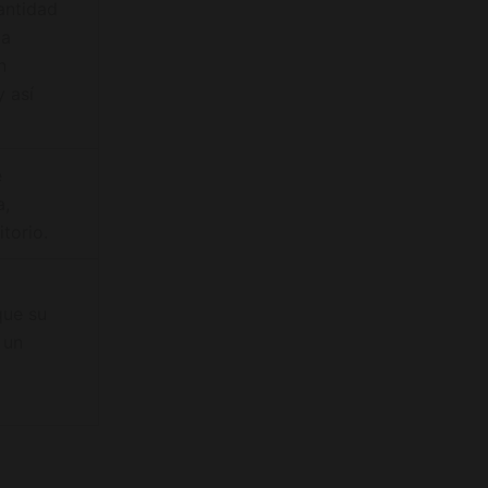
antidad
na
n
y así
e
a,
torio.
que su
 un