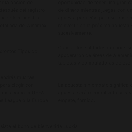
ar la opción de
oportunidad de tener una gran c
después del registro
de dinero mientras juegas con u
 puede leer nuestra
apuesta pequeña, pero se puede
detallada de Winamax
reinvertir en la próxima apuesta 
sucesivamente.
Cuando los soldados romanos s
erentes Tipos de
apoderaron de áreas de Alemani
tabletas y computadoras de escri
tendrás muchas
para elegir con
La apuesta sin empate significa 
iones como la UEFA
apuesta será reembolsada si hay
s League o la Europa
empate, fornido.
siste el bono de bienvenida Luckia