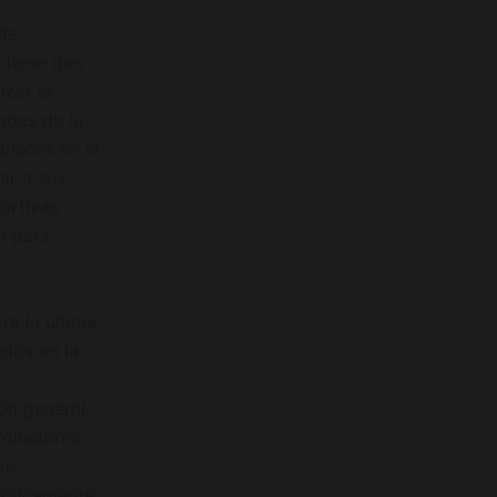
 de
 tiene dos
izar el
dades de la
maneces en el
ar a sus
ortivas
o para
rá la última
ados en la
ón general
rolladores
s.
rácticamente